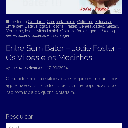
Posted in
Cidadania
,
Comportamento
,
Cotidiano
,
Educação
,
Entre sem Bater
,
Ficção
,
Filosofia
,
Frases
,
Generalidades
,
Gestão
,
Marketing
,
Mídia
,
Mídia Digital
,
Opinião
,
Personagens
,
Psicologia
,
Redes Sociais
,
Sociedade
,
Sociologia
Entre Sem Bater – Jodie Foster –
Os Vilões e os Mocinhos
by
Evandro Oliveira
on
17/09/2024
O mundo mudou e vilões, que sempre eram bandidos,
agora travestem-se de heróis de uma população que
não tem ideia de quem idolatram.
Pesquisar
S