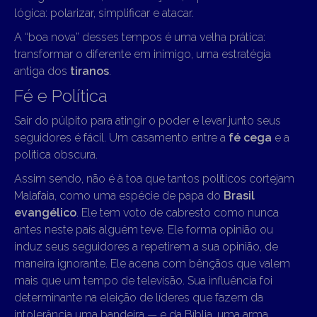
lógica: polarizar, simplificar e atacar.
A “boa nova” desses tempos é uma velha prática:
transformar o diferente em inimigo, uma estratégia
antiga dos
tiranos
.
Fé e Política
Sair do púlpito para atingir o poder e levar junto seus
seguidores é fácil. Um casamento entre a
fé cega
e a
política obscura.
Assim sendo, não é à toa que tantos políticos cortejam
Malafaia, como uma espécie de papa do
Brasil
evangélico
. Ele tem voto de cabresto como nunca
antes neste país alguém teve. Ele forma opinião ou
induz seus seguidores a repetirem a sua opinião, de
maneira ignorante. Ele acena com bênçãos que valem
mais que um tempo de televisão. Sua influência foi
determinante na eleição de líderes que fazem da
intolerância uma bandeira — e da Bíblia, uma arma.