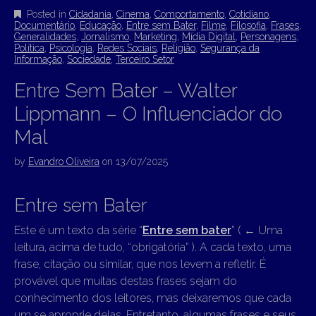
Posted in
Cidadania
,
Cinema
,
Comportamento
,
Cotidiano
,
Documentário
,
Educação
,
Entre sem Bater
,
Filme
,
Filosofia
,
Frases
,
Generalidades
,
Jornalismo
,
Marketing
,
Mídia Digital
,
Personagens
,
Política
,
Psicologia
,
Redes Sociais
,
Religião
,
Segurança da
Informação
,
Sociedade
,
Terceiro Setor
Entre Sem Bater – Walter
Lippmann – O Influenciador do
Mal
by
Evandro Oliveira
on
13/07/2025
Entre sem Bater
Este é um texto da série “
Entre sem bater
” (
←
Uma
leitura, acima de tudo, “obrigatória” ). A cada texto, uma
frase, citação ou similar, que nos levem a refletir. É
provável que muitas destas frases sejam do
conhecimento dos leitores, mas deixaremos que cada
um se aproprie delas. Entretanto, algumas frases e seus