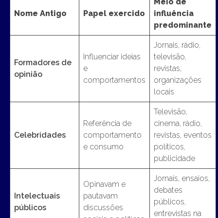
Meio de
Nome Antigo
Papel exercido
influência
predominante
Jornais, rádio,
Influenciar ideias
televisão,
Formadores de
e
revistas,
opinião
comportamentos
organizações
locais
Televisão,
Referência de
cinema, rádio,
Celebridades
comportamento
revistas, eventos
e consumo
políticos,
publicidade
Jornais, ensaios,
Opinavam e
debates
Intelectuais
pautavam
públicos,
públicos
discussões
entrevistas na