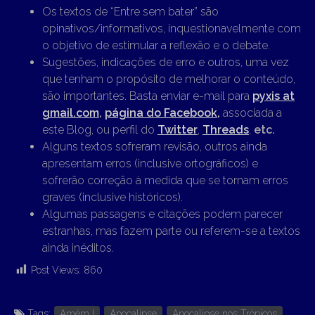
Os textos de “Entre sem bater” são
opinativos/informativos, inquestionavelmente com
o objetivo de estimular a reflexão e o debate.
Sugestões, indicações de erro e outros, uma vez
que tenham o propósito de melhorar o conteúdo,
são importantes. Basta enviar e-mail para
pyxis at
gmail.com
,
página do Facebook,
associada a
este Blog, ou perfil do
Twitter
,
Threads
,
etc.
Alguns textos sofreram revisão, outros ainda
apresentam erros (inclusive ortográficos) e
sofrerão correção à medida que se tornam erros
graves (inclusive históricos).
Algumas passagens e citações podem parecer
estranhas, mas fazem parte ou referem-se a textos
ainda inéditos.
Post Views:
860
Tags:
Amém !
Apocalipse
Apocalipse nos Trópicos