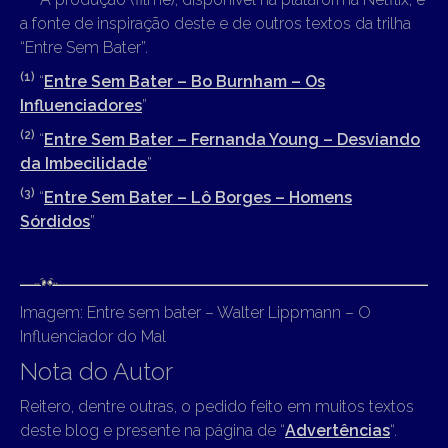
a fonte de inspiração deste e de outros textos da trilha
“Entre Sem Bater”.
(1)
“
Entre Sem Bater – Bo Burnham – Os
Influenciadores
”
(2)
“
Entre Sem Bater – Fernanda Young – Desviando
da Imbecilidade
”
(3)
“
Entre Sem Bater – Lô Borges – Homens
Sórdidos
”
Imagem: Entre sem bater – Walter Lippmann – O
Influenciador do Mal
Nota do Autor
Reitero, dentre outras, o pedido feito em muitos textos
deste blog e presente na página de “
Advertências
“.