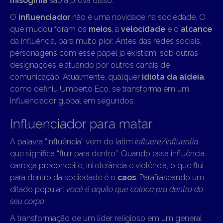
misoginia
são a prova disso.
O
influenciador
não é uma novidade na sociedade. O
que mudou foram os
meios
, a
velocidade
e o
alcance
da influência, para muito pior. Antes das redes sociais,
personagens com esse papel já existiam, sob outras
designações e atuando por outros canais de
comunicação. Atualmente, qualquer
idiota da aldeia
,
como definiu Umberto Eco, se transforma em um
influenciador global em segundos.
Influenciador para matar
A palavra “influência” vem do latim
influere/influentia
,
que significa “fluir para dentro”. Quando essa influência
carrega preconceito, intolerância e violência, o que flui
para dentro da sociedade é o
caos
. Parafraseando um
ditado popular:
você é aquilo que coloca pra dentro do
seu corpo
…
A transformação de um líder religioso em um general