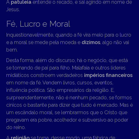
A
patuleia
entende o recado, e sai agindo em nome de
Jesus.
Fé, Lucro e Moral
Inquestionavelmente, quando a fé vira meio para o lucro
e a moral se mede pela moeda e
dízimos
, algo não vai
bem.
Desta forma, além do discurso, há o negócio, que está
se tornando de pai para filho. Malafaia e outros líderes
midiáticos constroem verdadeiros
impérios financeiros
em nome da fé. Vendem livros, cursos, eventos,
influência política. São empresários da religião. E,
surpreendentemente, não é nenhum pecado, se formos
cínicos o bastante para dizer que tudo é mercado. Mas é
um escândalo moral, se lembrarmos que o Cristo que
pregavam era pobre, acolhedor e subversivo ao poder
do reino.
A
religião
se torna, desse modo, uma fábrica de