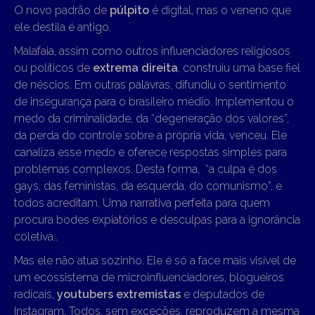
O novo padrão de
púlpito
é digital, mas o veneno que
ele destila é antigo.
Malafaia, assim como outros influenciadores religiosos
ou políticos de
extrema direita
, construiu uma base fiel
de néscios. Em outras palavras, difundiu o sentimento
de insegurança para o brasileiro médio. Implementou o
medo da criminalidade, da “degeneração dos valores”,
da perda do controle sobre a própria vida, venceu. Ele
canaliza esse medo e oferece respostas simples para
problemas complexos. Desta forma, “a culpa é dos
gays, das feministas, da esquerda, do comunismo”, e
todos acreditam. Uma narrativa perfeita para quem
procura bodes expiatórios e desculpas para a ignorância
coletiva..
Mas ele não atua sozinho. Ele é só a face mais visível de
um ecossistema de microinfluenciadores, blogueiros
radicais,
youtubers extremistas
e deputados de
Instagram. Todos, sem exceções, reproduzem a mesma