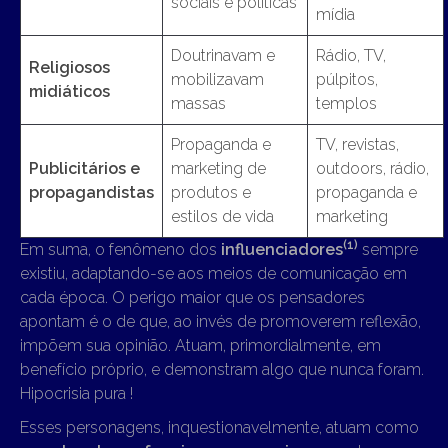
sociais e políticas
mídia
Doutrinavam e
Rádio, TV,
Religiosos
mobilizavam
púlpitos,
midiáticos
massas
templos
Propaganda e
TV, revistas,
Publicitários e
marketing de
outdoors, rádio,
propagandistas
produtos e
propaganda e
estilos de vida
marketing
(1)
Em suma, o fenômeno dos
influenciadores
sempre
existiu, adaptando-se aos meios de comunicação em
cada época. O perigo maior que os pensadores
apontam é o de que, ao invés de promoverem reflexão,
impõem sua opinião. Atuam, primordialmente, em
benefício próprio, e demonstram algo que nunca foram.
Hipocrisia pura !
Esses personagens, inquestionavelmente, atuam como