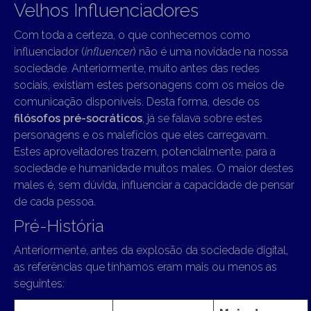
Velhos Influenciadores
Com toda a certeza, o que conhecemos como
influenciador (
influencer
) não é uma novidade na nossa
sociedade. Anteriormente, muito antes das redes
sociais, existiam estes personagens com os meios de
comunicação disponíveis. Desta forma, desde os
filósofos pré-socráticos
, já se falava sobre estes
personagens e os malefícios que eles carregavam.
Estes aproveitadores trazem, potencialmente, para a
sociedade e humanidade muitos males. O maior destes
males é, sem dúvida, influenciar a capacidade de pensar
de cada pessoa.
Pré-História
Anteriormente, antes da explosão da sociedade digital,
as referências que tínhamos eram mais ou menos as
seguintes: