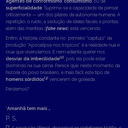
agentes de conformismo
,
consumismo
, ou da
superficialidade
. Suprime-se a capacidade de pensar
criticamente — um dos pilares da autonomia humana. A
repetição, o ruído, a sedução de ideias fáceis e prontas,
além das mentiras (
fake news
) está vencendo.
Enfim, a história constante no primeiro “capítulo” da
produção “Apocalipse nos trópicos” é a realidade nua e
crua que vivenciamos. E nem adianta querer nos
(2)
desviar da imbecilidade
, pois ela pode estar
dormindo na sua cama. Parece que, neste momento da
história do povo brasileiro, é mais fácil este tipo de
(3)
homens sórdidos
vencerem de goleada.
Perdemos?
“
Amanhã tem mais …
P. S.
(*)
A produção (filme), disponível na plataforma Netflix, é