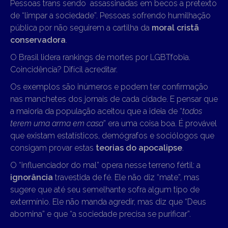
Pessoas trans sendo assassinadas em becos a pretexto
de “limpar a sociedade”. Pessoas sofrendo humilhação
pública por não seguirem a cartilha da
moral cristã
conservadora
.
O Brasil lidera rankings de mortes por LGBTfobia.
Coincidência? Difícil acreditar.
Os exemplos são inúmeros e podem ter confirmação
nas manchetes dos jornais de cada cidade. E pensar que
a maioria da população aceitou que a ideia de “
todos
terem uma arma em casa
” era uma coisa boa. É provável
que existam estatísticos, demógrafos e sociólogos que
consigam provar estas
teorias do apocalipse
.
O “influenciador do mal” opera nesse terreno fértil: a
ignorância
travestida de fé. Ele não diz “mate”, mas
sugere que até seu semelhante sofra algum tipo de
extermínio. Ele não manda agredir, mas diz que “Deus
abomina” e que “a sociedade precisa se purificar”.