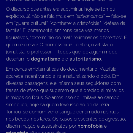
O discurso que antes era subliminar, hoje se tornou
explícito. Já não se fala mais em “
salvar almas
” — fala-se
em “guerra cultural”, “combater a cristofobia”, “defesa da
família”. E, certamente, em tons cada vez menos
figurativos, “extermínio do mal”, “eliminar os diferentes”. E
quem é o mal? O homossexual, o ateu, o artista, o
jornalista, o professor — todos que, de algum modo,
desafiam o
dogmatismo
e o
autoritarismo
.
Em cenas emblemáticas do documentário, Malafaia
aparece incentivando a ira e naturalizando o ódio. Em
diversas passagens, ele inflama seus seguidores com
frases de efeito que sugerem que é preciso eliminar os
inimigos de Deus. Se antes isso se limitava ao campo
simbólico, hoje há quem leve isso ao pé da letra.
Tornou-se comum ver o sangue derramado nas ruas,
nos becos, nos lares. Os casos crescentes de agressão,
discriminação e assassinatos por
homofobia
e