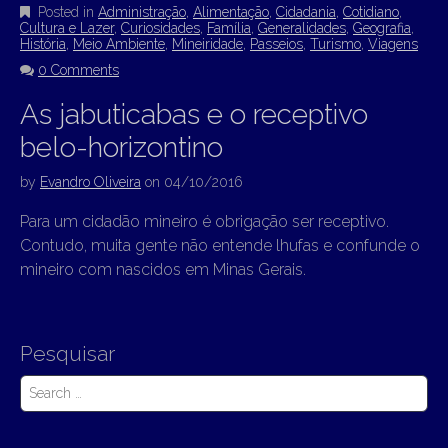
Posted in
Administração
,
Alimentação
,
Cidadania
,
Cotidiano
,
Cultura e Lazer
,
Curiosidades
,
Família
,
Generalidades
,
Geografia
,
História
,
Meio Ambiente
,
Mineiridade
,
Passeios
,
Turismo
,
Viagens
0 Comments
As jabuticabas e o receptivo
belo-horizontino
by
Evandro Oliveira
on
04/10/2016
Para um cidadão mineiro é obrigação ser receptivo.
Contudo, muita gente não entende lhufas e confunde o
mineiro com nascidos em Minas Gerais.
Pesquisar
S
e
a
r