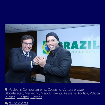
Posted in
Comportamento
,
Cotidiano
,
Cultura e Lazer
,
Globalização
,
Marketing
,
Meio Ambiente
,
Passeios
,
Política
,
Política
Pública
,
Turismo
,
Viagens
0 Comments