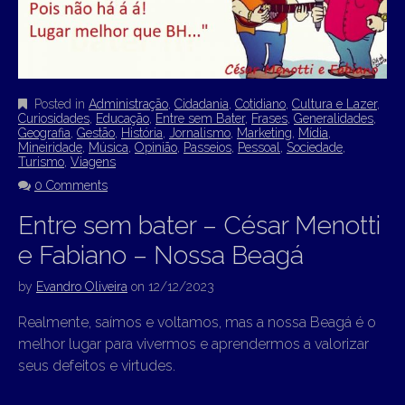
Posted in
Administração
,
Cidadania
,
Cotidiano
,
Cultura e Lazer
,
Curiosidades
,
Educação
,
Entre sem Bater
,
Frases
,
Generalidades
,
Geografia
,
Gestão
,
História
,
Jornalismo
,
Marketing
,
Mídia
,
Mineiridade
,
Música
,
Opinião
,
Passeios
,
Pessoal
,
Sociedade
,
Turismo
,
Viagens
0 Comments
Entre sem bater – César Menotti
e Fabiano – Nossa Beagá
by
Evandro Oliveira
on
12/12/2023
Realmente, saímos e voltamos, mas a nossa Beagá é o
melhor lugar para vivermos e aprendermos a valorizar
seus defeitos e virtudes.