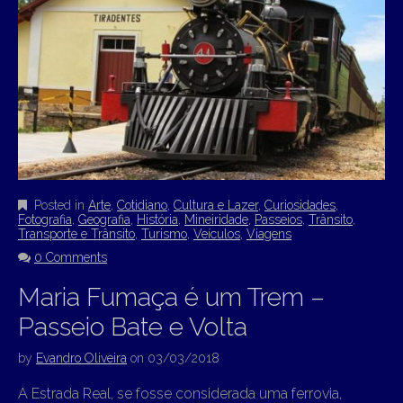
Posted in
Arte
,
Cotidiano
,
Cultura e Lazer
,
Curiosidades
,
Fotografia
,
Geografia
,
História
,
Mineiridade
,
Passeios
,
Trânsito
,
Transporte e Trânsito
,
Turismo
,
Veículos
,
Viagens
0 Comments
Maria Fumaça é um Trem –
Passeio Bate e Volta
by
Evandro Oliveira
on
03/03/2018
A Estrada Real, se fosse considerada uma ferrovia,