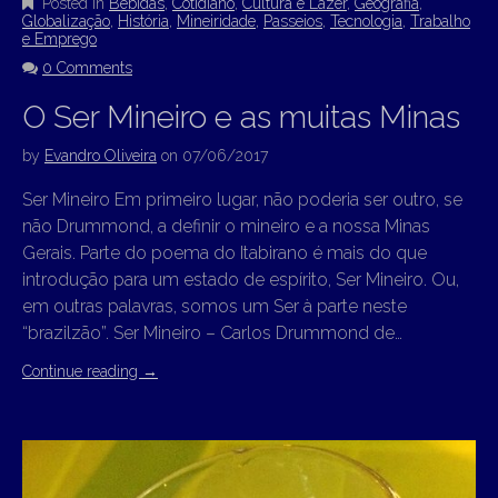
Posted in
Bebidas
,
Cotidiano
,
Cultura e Lazer
,
Geografia
,
Globalização
,
História
,
Mineiridade
,
Passeios
,
Tecnologia
,
Trabalho
e Emprego
0 Comments
O Ser Mineiro e as muitas Minas
by
Evandro Oliveira
on
07/06/2017
Ser Mineiro Em primeiro lugar, não poderia ser outro, se
não Drummond, a definir o mineiro e a nossa Minas
Gerais. Parte do poema do Itabirano é mais do que
introdução para um estado de espírito, Ser Mineiro. Ou,
em outras palavras, somos um Ser à parte neste
“brazilzão”. Ser Mineiro – Carlos Drummond de…
Continue reading
→