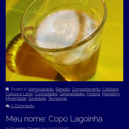
Posted in
Administração
,
Bebidas
,
Comportamento
,
Cotidiano
,
Cultura e Lazer
,
Curiosidades
,
Generalidades
,
História
,
Marketing
,
Mineiridade
,
Sociedade
,
Tecnologia
0 Comments
Meu nome: Copo Lagoinha
by
Evandro Oliveira
on
12/12/2016