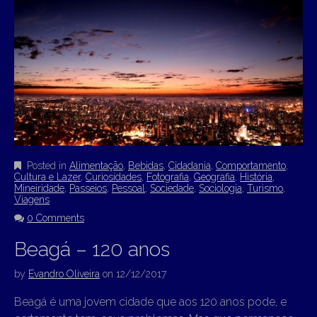
Posted in
Alimentação
,
Bebidas
,
Cidadania
,
Comportamento
,
Cultura e Lazer
,
Curiosidades
,
Fotografia
,
Geografia
,
História
,
Mineiridade
,
Passeios
,
Pessoal
,
Sociedade
,
Sociologia
,
Turismo
,
Viagens
0 Comments
Beagá – 120 anos
by
Evandro Oliveira
on
12/12/2017
Beagá é uma jovem cidade que aos 120 anos pode, e