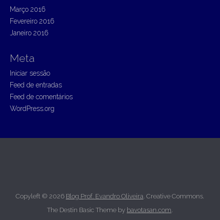
Março 2016
Fevereiro 2016
Janeiro 2016
Meta
Iniciar sessão
Feed de entradas
Feed de comentários
WordPress.org
Copyleft © 2026
Blog Prof. Evandro Oliveira
. Creative Commons.
The Destin Basic Theme by
bavotasan.com
.