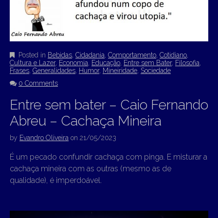
Posted in
Bebidas
,
Cidadania
,
Comportamento
,
Cotidiano
,
Cultura e Lazer
,
Economia
,
Educação
,
Entre sem Bater
,
Filosofia
,
Frases
,
Generalidades
,
Humor
,
Mineiridade
,
Sociedade
0 Comments
Entre sem bater – Caio Fernando
Abreu – Cachaça Mineira
by
Evandro Oliveira
on
21/05/2023
É um pecado confundir cachaça com pinga. E misturar a
cachaça mineira com as outras (mesmo as de
qualidade), é imperdoável.