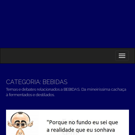
M
S
K
A
I
I
P
T
N
O
CATEGORIA:
BEBIDAS
M
C
Temas e debates relacionados a BEBIDAS. Da mineiríssima cachaça
O
E
à fermentados e destilados.
N
N
T
E
U
N
T