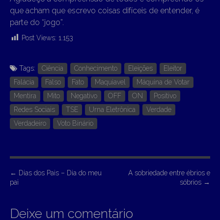
que acham que escrevo coisas difíceis de entender, é
parte do “jogo”.
Post Views:
1.153
Tags:
Ciência
Conhecimento
Eleições
Eleitor
Falácia
Falso
Fato
Maquiavel
Máquina de Votar
Mentira
Mito
Negativo
OFF
ON
Positivo
Redes Sociais
TSE
Urna Eletrônica
Verdade
Verdadeiro
Voto Binário
P
←
Dias dos Pais – Dia do meu
A sobriedade entre ébrios e
pai
sóbrios
→
o
s
Deixe um comentário
t