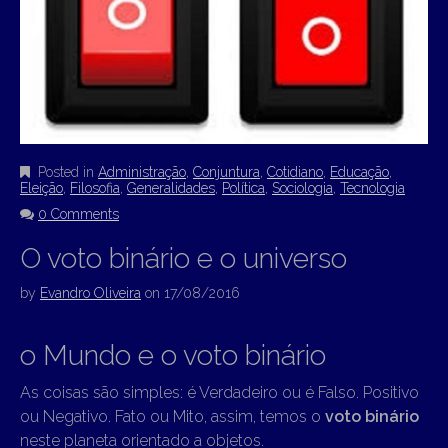
Posted in
Administração
,
Conjuntura
,
Cotidiano
,
Educação
,
Eleição
,
Filosofia
,
Generalidades
,
Política
,
Sociologia
,
Tecnologia
0 Comments
O voto binário e o universo
by
Evandro Oliveira
on
17/08/2016
o Mundo e o voto binário
As coisas são simples: é Verdadeiro ou é Falso. Positivo
ou Negativo. Fato ou Mito, assim, temos o
voto binário
neste planeta orientado a objetos.