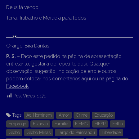
Deus tá vendo !
Terra, Trabalho e Moradia para todos !
Charge: Bira Dantas
P. S.
– Faço este pedido na página de apresentação,
entretanto, gostaria de repeti-lo aqui. Qualquer
observação, sugestão, indicação de erro e outros,
podem colocar nos comentários aqui ou na
página do
Facebook
Post Views:
1.171
Tags:
Ad Hominem
Amor
Crime
Educação
Emprego
Estadão
Família
FIEMG
FIESP
Folha
Globo
Globo Minas
Largo do Paissandu
Liberdade