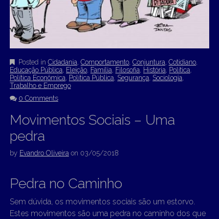
Posted in
Cidadania
,
Comportamento
,
Conjuntura
,
Cotidiano
,
Educação Pública
,
Eleição
,
Família
,
Filosofia
,
História
,
Política
,
Política Econômica
,
Política Pública
,
Segurança
,
Sociologia
,
Trabalho e Emprego
0 Comments
Movimentos Sociais – Uma
pedra
by
Evandro Oliveira
on
03/05/2018
Pedra no Caminho
Sem dúvida, os movimentos sociais são um estorvo.
Estes movimentos são uma pedra no caminho dos que