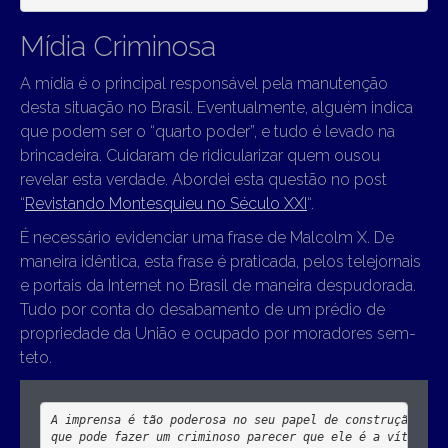
Mídia Criminosa
A mídia é o principal responsável pela manutenção
desta situação no Brasil. Eventualmente, alguém indica
que podem ser o “quarto poder”, e tudo é levado na
brincadeira. Cuidaram de ridicularizar quem ousou
revelar esta verdade. Abordei esta questão no post
“
Revistando Montesquieu no Século XXI
“.
É necessário evidenciar uma frase de Malcolm X. De
maneira idêntica, esta frase é praticada, pelos telejornais
e portais da Internet no Brasil de maneira despudorada.
Tudo por conta do desabamento de um prédio de
propriedade da União e ocupado por moradores sem-
teto.
A imprensa é tão poderosa no seu papel de construção de i
que pode fazer um criminoso parecer que ele é a vítima e 