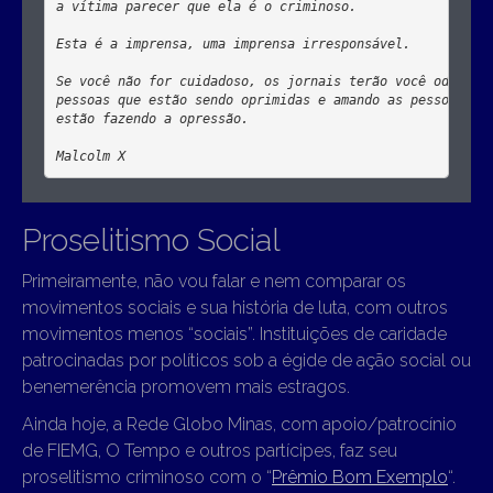
a vítima parecer que ela é o criminoso. 

Esta é a imprensa, uma imprensa irresponsável. 

Se você não for cuidadoso, os jornais terão você odiando 
pessoas que estão sendo oprimidas e amando as pessoas que
estão fazendo a opressão.

Malcolm X
Proselitismo Social
Primeiramente, não vou falar e nem comparar os
movimentos sociais e sua história de luta, com outros
movimentos menos “sociais”. Instituições de caridade
patrocinadas por políticos sob a égide de ação social ou
benemerência promovem mais estragos.
Ainda hoje, a Rede Globo Minas, com apoio/patrocínio
de FIEMG, O Tempo e outros partícipes, faz seu
proselitismo criminoso com o “
Prêmio Bom Exemplo
“.