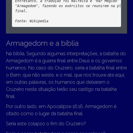
Entretanto, a tradução foi malfeita e "Har Megido" foi er
"Armagedom", fazendo os exércitos se reunirem na planície
final.
Fonte: Wikipedia
Armagedom e a bíblia
Na bíblia, Segundo algumas interpretações, a batalha do
Armagedom é a guerra final entre Deus e os governos
humanos. No caso do Cruzeiro, seria a batalha final entre
o Bem, que não existe, e o mal, que nos trouxe ate aqui,
em outras palavras, os humanos que deixaram o
Cruzeiro nesta situação terão seu castigo na batalha
final.
Por outro lado, em Apocalipse 16:16, Armagedom é
citado como o lugar da batalha final.
Seria este colapso o fim do Cruzeiro?