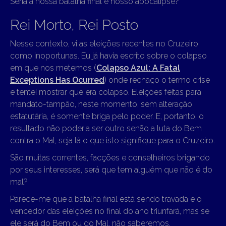
Seria a nossa batalha final e nosso apocalipse?
Rei Morto, Rei Posto
Nesse contexto, vi as eleições recentes no Cruzeiro
como inoportunas. Eu já havia escrito sobre o colapso
em que nos metemos (
Colapso Azul: A Fatal
Exceptions Has Ocurred
) onde rechaço o termo crise
e tentei mostrar que era colapso. Eleições feitas para
mandato-tampão, neste momento, sem alteração
estatutária, é somente briga pelo poder. E, portanto, o
resultado não poderia ser outro senão a luta do Bem
contra o Mal, seja lá o que isto signifique para o Cruzeiro.
São muitas correntes, facções e conselheiros brigando
por seus interesses, será que tem alguém que não é do
mal?
Parece-me que a batalha final está sendo travada e o
vencedor das eleições no final do ano triunfará, mas se
ele será do Bem ou do Mal, não saberemos.