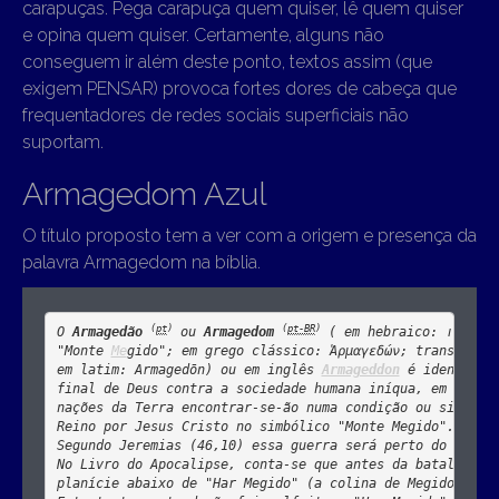
carapuças. Pega carapuça quem quiser, lê quem quiser
e opina quem quiser. Certamente, alguns não
conseguem ir além deste ponto, textos assim (que
exigem PENSAR) provoca fortes dores de cabeça que
frequentadores de redes sociais superficiais não
suportam.
Armagedom Azul
O título proposto tem a ver com a origem e presença da
palavra Armagedom na bíblia.
(
pt
)
(
pt-BR
)
O 
Armagedão
 ou 
Armagedom
 ( em hebraico: 
 מגידו
"Monte 
Me
gido"; em grego clássico: 
Ἁρμαγεδών
; trans
l
.: 
H
em latim: 
Armagedōn
) ou em inglês 
Armageddon
 é identifica
final de Deus contra a sociedade humana iníqua, em que nu
nações da Terra encontrar-se-ão numa condição ou situação
Reino por Jesus Cristo no simbólico "Monte Megido". 

Segundo Jeremias (46,10) essa guerra será perto do rio Eu
No Livro do Apocalipse, conta-se que antes da batalha fin
planície abaixo de "Har Megido" (a colina de Megido).