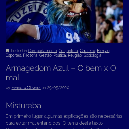
Posted in
Comportamento
,
Conjuntura
,
Cruzeiro
,
Eleição
,
Esportes
,
Filosofia
,
Gestão
,
Política
,
Religião
,
Sociologia
Armagedom Azul – O bem x O
mal
by
Evandro Oliveira
on
29/05/2020
Mistureba
Em primeiro lugar, algumas explicações são necessárias,
para evitar mal entendidos. O tema deste texto