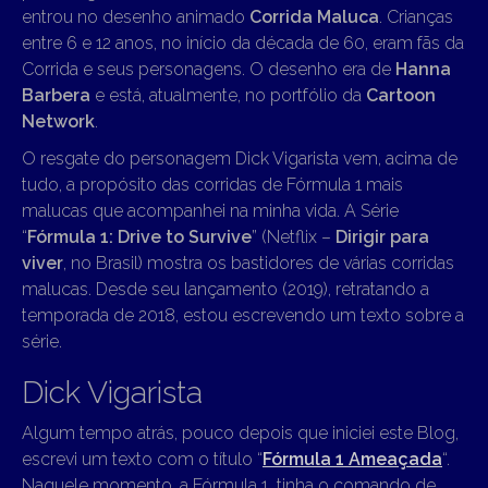
entrou no desenho animado
Corrida Maluca
. Crianças
entre 6 e 12 anos, no início da década de 60, eram fãs da
Corrida e seus personagens. O desenho era de
Hanna
Barbera
e está, atualmente, no portfólio da
Cartoon
Network
.
O resgate do personagem Dick Vigarista vem, acima de
tudo, a propósito das corridas de Fórmula 1 mais
malucas que acompanhei na minha vida. A Série
“
Fórmula 1: Drive to Survive
” (Netflix –
Dirigir para
viver
, no Brasil) mostra os bastidores de várias corridas
malucas. Desde seu lançamento (2019), retratando a
temporada de 2018, estou escrevendo um texto sobre a
série.
Dick Vigarista
Algum tempo atrás, pouco depois que iniciei este Blog,
escrevi um texto com o título “
Fórmula 1 Ameaçada
“.
Naquele momento, a Fórmula 1 tinha o comando de