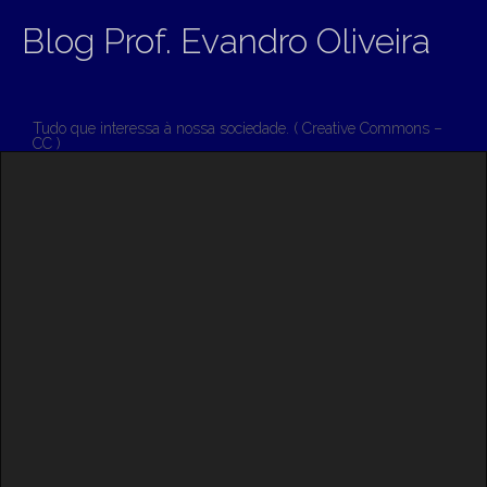
Blog Prof. Evandro Oliveira
Tudo que interessa à nossa sociedade. ( Creative Commons –
CC )
M
S
K
A
I
I
P
T
N
O
M
C
O
E
N
N
T
E
U
N
T