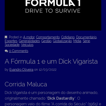
Posted in
A motor
,
Comportamento
,
Cotidiano
,
Documentário
,
Esportes
,
Generalidades
,
Gestão
,
Globalização
,
Mídia
,
Série
,
Sociedade
,
Veículos
0 Comments
A Fórmula 1 e um Dick Vigarista
by
Evandro Oliveira
on
12/03/2022
Corrida Maluca
Dick Vigarista é um personagem do desenho animado,
originalmente chamado “
Dick Dastardly
“. O
personagem veio do filme “A corrida do Século” (1965) e