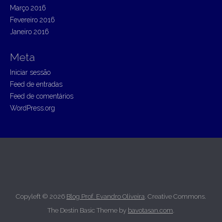
Março 2016
Fevereiro 2016
Janeiro 2016
Meta
Iniciar sessão
Feed de entradas
Feed de comentários
WordPress.org
Copyleft © 2026
Blog Prof. Evandro Oliveira
. Creative Commons.
The Destin Basic Theme by
bavotasan.com
.