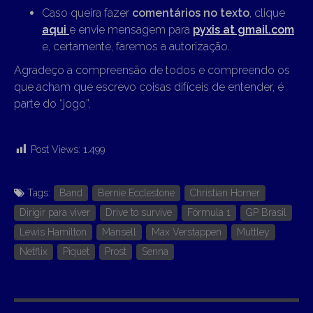
Caso queira fazer
comentários no texto
, clique
aqui
e envie mensagem para
pyxis at gmail.com
e, certamente, faremos a autorização.
Agradeço a compreensão de todos e compreendo os
que acham que escrevo coisas difíceis de entender, é
parte do “jogo”.
Post Views:
1.499
Tags:
Band
Bernie Ecclestone
Christian Horner
Dirigir para viver
Drive to survive
Fórmula 1
GP Brasil
Lewis Hamilton
Mansell
Max Verstappen
Muttley
Netflix
Piquet
Prost
Senna