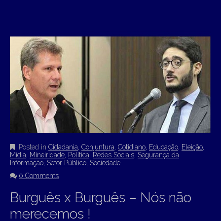
Posted in
Cidadania
,
Conjuntura
,
Cotidiano
,
Educação
,
Eleição
,
Mídia
,
Mineiridade
,
Política
,
Redes Sociais
,
Segurança da
Informação
,
Setor Público
,
Sociedade
0 Comments
Burguês x Burguês – Nós não
merecemos !