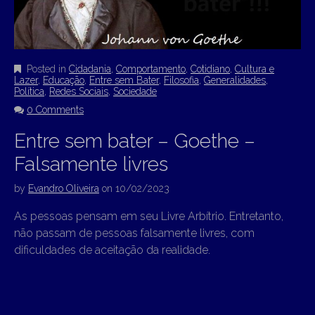
Posted in
Cidadania
,
Comportamento
,
Cotidiano
,
Cultura e
Lazer
,
Educação
,
Entre sem Bater
,
Filosofia
,
Generalidades
,
Política
,
Redes Sociais
,
Sociedade
0 Comments
Entre sem bater – Goethe –
Falsamente livres
by
Evandro Oliveira
on
10/02/2023
As pessoas pensam em seu Livre Arbítrio. Entretanto,
não passam de pessoas falsamente livres, com
dificuldades de aceitação da realidade.