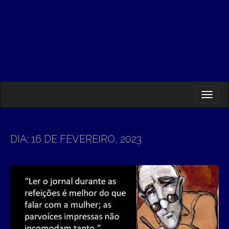
M
S
K
A
I
I
P
T
N
O
DIA:
16 DE FEVEREIRO, 2023
M
C
O
E
N
N
T
E
U
N
T