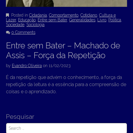
Posted in
Cidadania
,
Comportamento
,
Cotidiano
,
Cultura e
Lazer
,
Educação
,
Entre sem Bater
,
Generalidades
,
Livro
,
Política
,
Sociedade
,
Sociologia
0 Comments
Entre sem Bater – Machado de
Assis – Força da Repetição
by
Evandro Oliveira
on
11/02/2023
É da repetição que advém o conhecimento, a força da
repetição da leitura é a essência para a compreensão de
coisas e o aprendizado.
Pesquisar
S
e