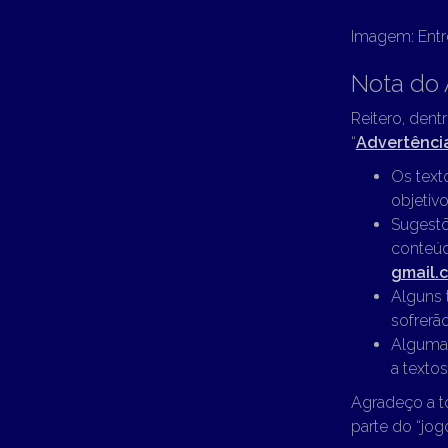
Imagem: Entr
Nota do 
Reitero, dent
“
Advertênci
Os text
objetivo
Sugestõ
conteúd
gmail.
Alguns 
sofrerã
Algumas
a textos
Agradeço a t
parte do “jogo