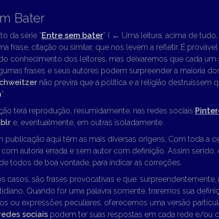
em Bater
to da série “
Entre sem bater
” (
←
Uma leitura, acima de tudo, “
ma frase, citação ou similar, que nos levem a refletir. É prováve
 do conhecimento dos leitores, mas deixaremos que cada um s
lgumas frases e seus autores podem surpreender a maioria dos 
Schweitzer
não previra que a política e a religião destruíssem 
a
“.
ção terá reprodução, resumidamente, nas redes sociais
Pinter
blr
e, eventualmente, em outras isoladamente.
m publicação aqui têm as mais diversas origens. Com toda a c
o com autoria errada e sem autor com definição. Assim sendo
e todos de boa vontade, para indicar as correções.
os casos, são frases provocativas e que, surpreendentemente,
idiano. Quando for uma palavra somente, traremos sua definiç
os ou expressões peculiares, oferecemos uma versão particul
redes sociais
podem ter suas respostas em cada rede e/ou 