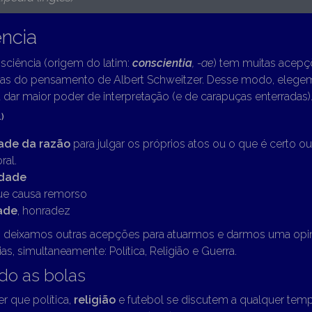
ncia
sciência (origem do latim:
conscientia
,
-ae
) tem muitas acepçõ
as do pensamento de Albert Schweitzer. Desse modo, elege
dar maior poder de interpretação (e de carapuças enterradas)
1)
ade da razão
para julgar os próprios atos ou o que é certo o
ral.
idade
ue causa remorso
ade
, honradez
 deixamos outras acepções para atuarmos e darmos uma opin
ias, simultaneamente: Política, Religião e Guerra.
do as bolas
r que política,
religião
e futebol se discutem a qualquer tempo