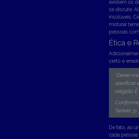
existem os dé
se discute. 
insolúveis. 
misturar te
pessoas com
Ética e R
Adicionalment
certo e errad
“
Deixe-me 
danificar 
religião. É
Conforme
Seaver, p.
De fato, ao u
cada pessoa 