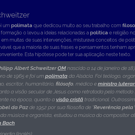
chweitzer
oi um
polímata
que dedicou muito ao seu trabalho com
filoso
formação o levou a ideias relacionadas a
política
e religião 
m muitas de suas intervenções, misturava conceitos de polític
rovável que a maioria de suas frases e pensamentos tenham ap
nveniente. Esta hipótese pode ter sua aplicação neste texto.
ilipp Albert Schweitzer
OM
nascido a 14 de janeiro de 18
ro de 1965
e foi um
polímata
da Alsácia. Foi teólogo, organ
, escritor, humanitário,
filósofo
, médico e
ministro lutera
tanto a visão secular de Jesus como retratada pelo método 
igente na época, quanto a
visão cristã
tradicional. Outrossim
obel da Paz
de 1952 por sua filosofia de “
Reverência pela 
 da música e organista, estudou a música do compositor 
n Bach
.
ipedia (Inglês)