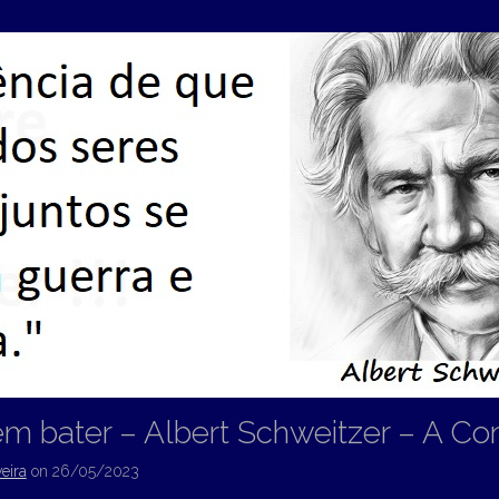
em bater – Albert Schweitzer – A Co
eira
on
26/05/2023