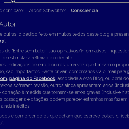
e sem bater – Albert Schweitzer –
Consciência
Autor
re outras, o pedido feito em muitos textos deste blog e presen
as
“.
os de “Entre sem bater” são opinativos/informativos, inquest
 de estimular a reflexão e o debate.
es, indicações de erro e outros, uma vez que tenham o propó
o, são importantes. Basta enviar comentários via e-mail para
com
,
página do Facebook,
associada a este Blog, ou perfil d
textos sofreram revisão, outros ainda apresentam erros (inclusi
o correção à medida que tornam-se erros graves (inclusive hist
 passagens e citações podem parecer estranhas mas fazem 
 ainda inéditos.
odos e compreendo os que acham que escrevo coisas difíceis
”.