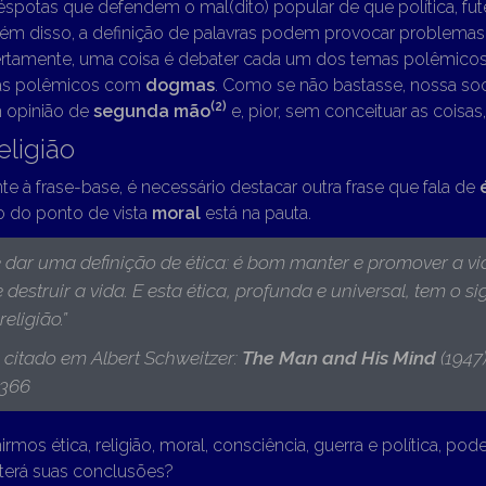
spotas que defendem o mal(dito) popular de que política, fute
Além disso, a definição de palavras podem provocar problemas
Certamente, uma coisa é debater cada um dos temas polêmicos,
mas polêmicos com
dogmas
. Como se não bastasse, nossa so
(2)
 opinião de
segunda mão
e, pior, sem conceituar as coisa
eligião
e à frase-base, é necessário destacar outra frase que fala de
o do ponto de vista
moral
está na pauta.
dar uma definição de ética: é bom manter e promover a vi
e destruir a vida. E esta ética, profunda e universal, tem o 
 religião
.”
 citado em
Albert Schweitzer:
The Man and His Mind
(1947
 366
nirmos ética, religião, moral, consciência, guerra e política, p
terá suas conclusões?