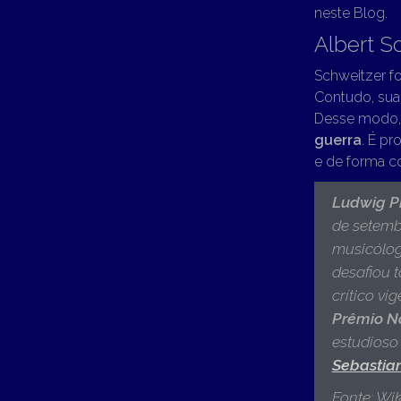
neste Blog.
Albert S
Schweitzer f
Contudo, sua 
Desse modo, e
guerra
. É p
e de forma co
Ludwig Ph
de setemb
musicólogo
desafiou 
crítico v
Prêmio N
estudioso
Sebastia
Fonte: Wik