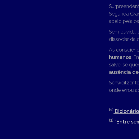
Surpreendente
Segunda Gran
apelo pela pa
Sem dúvida, 
dissociar da 
As consciênc
humanos
. E
salve-se quem
ausência de
Schweitzer te
onde errou a
(1)
Dicionári
(2)
“
Entre se