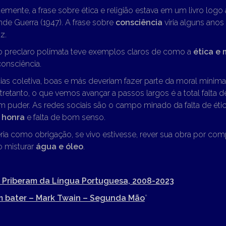
mente, a frase sobre ética e religião estava em um livro logo
de Guerra (1947). A frase sobre
consciência
viria alguns ano
z.
o preclaro polímata teve exemplos claros de como a
ética e 
consciência.
ias coletiva, boas e más deveriam fazer parte da moral mínim
ntretanto, o que vemos avançar a passos largos é a total falta 
 puder. As redes sociais são o campo minado da falta de étic
 honra
e falta de bom senso.
ria como obrigação, se vivo estivesse, rever sua obra por comp
o misturar
água e óleo
.
o Priberam da Língua Portuguesa, 2008-2023
m bater – Mark Twain – Segunda Mão
”