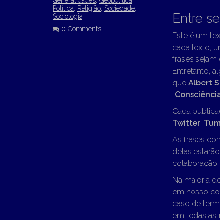
Generalidades
,
Geopolítica
,
Política
,
Religião
,
Sociedade
,
Entre s
Sociologia
0 Comments
Este é um tex
cada texto, u
frases sejam
Entretanto, a
que
Albert 
“
Consciênci
Cada publica
Twitter
,
Tum
As frases co
delas estarã
colaboração d
Na maioria d
em nosso cot
caso de term
em todas as