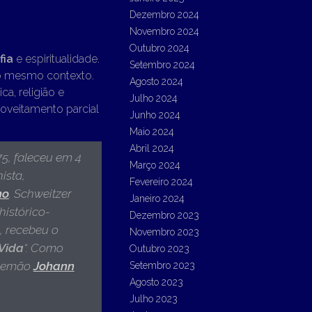
Dezembro 2024
Novembro 2024
Outubro 2024
fia
e espiritualidade.
Setembro 2024
no mesmo contexto.
Agosto 2024
a, religião e
Julho 2024
roveitamento parcial
Junho 2024
Maio 2024
Abril 2024
75, faleceu em 4
Março 2024
ista,
Fevereiro 2024
no
. Schweitzer
Janeiro 2024
histórico-
Dezembro 2023
, recebeu o
Novembro 2023
Vida
“. Como
Outubro 2023
alemão
Johann
Setembro 2023
Agosto 2023
Julho 2023