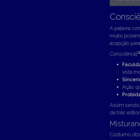
Consciê
A palavra con
muito próxim
acepção para 
(
Consciência
Faculd
vista mo
Sincer
Ação q
Probid
Assim sendo,
de três editor
Misturan
Costumo dize