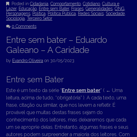
Posted in
Cidadania
,
Comportamento
,
Cotidiano
,
Cultura e
Lazer
,
Educação
,
Entre sem Bater
,
Frases
,
Generalidades
,
ONG
,
Personagens
,
Política
,
Política Pública
,
Redes Sociais
,
Sociedade
,
Sociologia
,
Terceiro Setor
0 Comments
Entre sem bater – Eduardo
Galeano – A Caridade
by
Evandro Oliveira
on
30/05/2023
Entre sem Bater
Este é um texto da série “
Entre sem bater
” (
←
Uma
leitura, acima de tudo, “obrigatória” ). A cada texto, uma
frase, citação ou similar, que nos levem a refletir. É
provável que muitas destas frases sejam do
conhecimento dos leitores, mas deixaremos que cada
um se aproprie delas. Entretanto, algumas frases e seus
autores podem surpreender a maioria dos leitores. Com