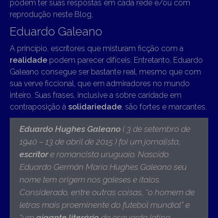
podem ter suas respostas em cada rede e/ou com
reprodução neste Blog.
Eduardo Galeano
A princípio, escritores que misturam ficção com a
realidade
podem parecer difíceis. Entretanto, Eduardo
Galeano consegue ser bastante real, mesmo que com
sua verve ficcional, que em admiradores no mundo
inteiro. Suas frases, inclusive a sobre caridade em
contraposição à
solidariedade
, são fortes e marcantes.
Eduardo Hughes Galeano
( 3 de setembro de
1940 – 13 de abril de 2015 )
foi um jornalista,
escritor
e romancista uruguaio. Nascido
Eduardo Germán María Hughes Galeano seu
nome tem origem nos galeses e ítalos.
Considerado, entre outras coisas, “o homem de
letras mais proeminente do futebol mundial” e
“um
gigante literário
da esquerda latino-