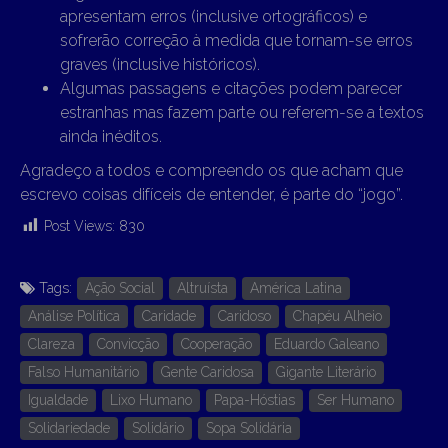
apresentam erros (inclusive ortográficos) e
sofrerão correção à medida que tornam-se erros
graves (inclusive históricos).
Algumas passagens e citações podem parecer
estranhas mas fazem parte ou referem-se a textos
ainda inéditos.
Agradeço a todos e compreendo os que acham que
escrevo coisas difíceis de entender, é parte do “jogo”.
Post Views:
830
Tags:
Ação Social
Altruísta
América Latina
Análise Política
Caridade
Caridoso
Chapéu Alheio
Clareza
Convicção
Cooperação
Eduardo Galeano
Falso Humanitário
Gente Caridosa
Gigante Literário
Igualdade
Lixo Humano
Papa-Hóstias
Ser Humano
Solidariedade
Solidário
Sopa Solidária