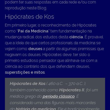
podem ter suas respostas em cada rede e/ou com
reprodução neste Blog.
Hipócrates de Kos
Em primeiro lugar, o reconhecimento de Hipócrates
como “
Pai da Medicina
” tem fundamentação na
mudança radical dos estudos desta
ciência
. É provável
que a ideia de que certos profissionais da medicina se
vejam como
deuses
a partir de algumas premissas que
negavam os deuses. Hipócrates deve ter sido o
primeiro estudioso pensador que alinhava-se com a
ciência ao contrário dos que defendiam deuses,
superstições e mitos
.
Hipócrates de Kos
( 460 a.C. – 370 a.C. ),
também conhecido como
Hipócrates II
,
foi um
médico grego do
período clássico
. É
considerado uma das figuras mais marcantes
da
história da medicina
. Ele é tradicionalmente