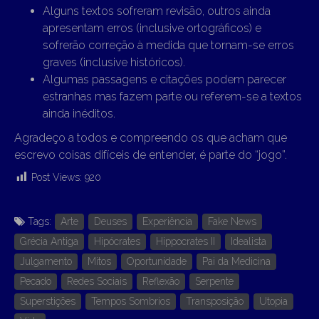
Alguns textos sofreram revisão, outros ainda
apresentam erros (inclusive ortográficos) e
sofrerão correção à medida que tornam-se erros
graves (inclusive históricos).
Algumas passagens e citações podem parecer
estranhas mas fazem parte ou referem-se a textos
ainda inéditos.
Agradeço a todos e compreendo os que acham que
escrevo coisas difíceis de entender, é parte do “jogo”.
Post Views:
920
Tags:
Arte
Deuses
Experiência
Fake News
Grécia Antiga
Hipócrates
Hippocrates II
Idealista
Julgamento
Mitos
Oportunidade
Pai da Medicina
Pecado
Redes Sociais
Reflexão
Serpente
Superstições
Tempos Sombrios
Transposição
Utopia