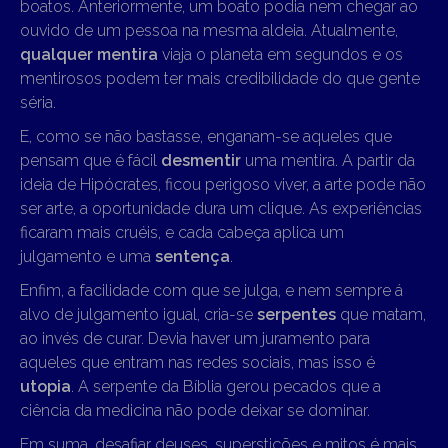
boatos. Anteriormente, um boato podia nem chegar ao
ouvido de um pessoa na mesma aldeia. Atualmente,
qualquer mentira
viaja o planeta em segundos e os
mentirosos podem ter mais credibilidade do que gente
séria.
E, como se não bastasse, enganam-se aqueles que
pensam que é fácil
desmentir
uma mentira. A partir da
ideia de Hipócrates, ficou perigoso viver, a arte pode não
ser arte, a oportunidade dura um clique. As experiências
ficaram mais cruéis, e cada cabeça aplica um
julgamento e uma
sentença
.
Enfim, a facilidade com que se julga, e nem sempre á
alvo de julgamento igual, cria-se
serpentes
que matam,
ao invés de curar. Devia haver um juramento para
aqueles que entram nas redes sociais, mas isso é
utopia
. A serpente da Bíblia gerou pecados que a
ciência da medicina não pode deixar se dominar.
Em suma, desafiar deuses, superstições e mitos é mais