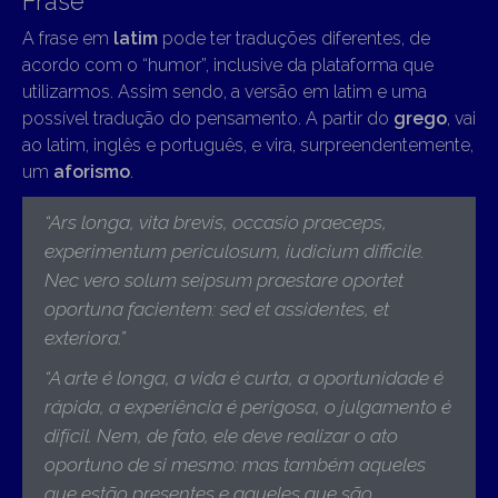
Frase
A frase em
latim
pode ter traduções diferentes, de
acordo com o “humor”, inclusive da plataforma que
utilizarmos. Assim sendo, a versão em latim e uma
possível tradução do pensamento. A partir do
grego
, vai
ao latim, inglês e português, e vira, surpreendentemente,
um
aforismo
.
“
Ars longa, vita brevis, occasio praeceps,
experimentum periculosum, iudicium difficile.
Nec vero solum seipsum praestare oportet
oportuna facientem: sed et assidentes, et
exteriora.
”
“A arte é longa, a vida é curta, a oportunidade é
rápida, a experiência é perigosa, o julgamento é
difícil. Nem, de fato, ele deve realizar o ato
oportuno de si mesmo: mas também aqueles
que estão presentes e aqueles que são