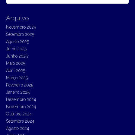
e
a
r
Arquivo
c
h
Novembro 2025
f
Setembro 2025
o
r
Agosto 2025
:
Julho 2025
Junho 2025
Maio 2025
Abril 2025
Março 2025
Fevereiro 2025
Janeiro 2025
Dezembro 2024
Novembro 2024
Outubro 2024
Setembro 2024
Agosto 2024