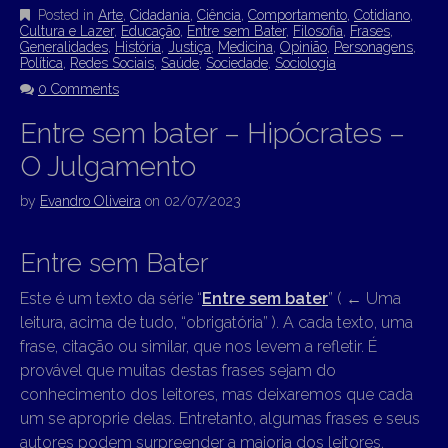
Posted in
Arte
,
Cidadania
,
Ciência
,
Comportamento
,
Cotidiano
,
Cultura e Lazer
,
Educação
,
Entre sem Bater
,
Filosofia
,
Frases
,
Generalidades
,
História
,
Justiça
,
Medicina
,
Opinião
,
Personagens
,
Política
,
Redes Sociais
,
Saúde
,
Sociedade
,
Sociologia
0 Comments
Entre sem bater – Hipócrates –
O Julgamento
by
Evandro Oliveira
on
02/07/2023
Entre sem Bater
Este é um texto da série “
Entre sem bater
” (
←
Uma
leitura, acima de tudo, “obrigatória” ). A cada texto, uma
frase, citação ou similar, que nos levem a refletir. É
provável que muitas destas frases sejam do
conhecimento dos leitores, mas deixaremos que cada
um se aproprie delas. Entretanto, algumas frases e seus
autores podem surpreender a maioria dos leitores.