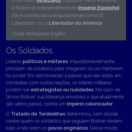
Colômbia,
Venezuela
, Equador, Peru, Panamá
e Bolívia à independência do
Império Espanhol
.
Ele é conhecido coloquialmente como El
Libertador, ou o
Libertador da América
.
Fonte: Wikipedia (Inglês)
Os Soldados
Líderes
políticos e militares
, inquestionavelmente,
precisam de soldados para chegarem ou se manterem
no poder. Em democracias e países que não estão em
combates com outras nações, os líderes militares
podem ser
estrategistas ou nulidades
. No caso de
Simon Bolívar, sua liderança envolveu o que atualmente
são vários países, contra um
império colonizador
.
O
Tratado de Tordesilhas
determinou, sem dúvida,
contra quem os soldados que seguiam Bolívar deviam
lutar, e não eram os
povos originários
. Desse modo,