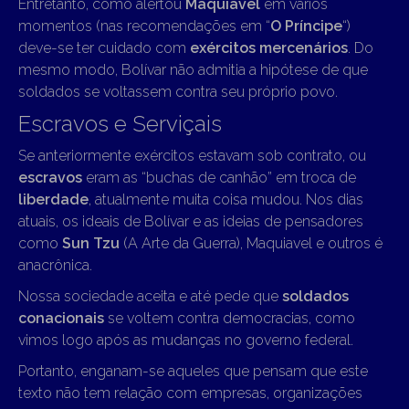
Entretanto, como alertou
Maquiavel
em vários
momentos (nas recomendações em “
O Príncipe
“)
deve-se ter cuidado com
exércitos mercenários
. Do
mesmo modo, Bolívar não admitia a hipótese de que
soldados se voltassem contra seu próprio povo.
Escravos e Serviçais
Se anteriormente exércitos estavam sob contrato, ou
escravos
eram as “buchas de canhão” em troca de
liberdade
, atualmente muita coisa mudou. Nos dias
atuais, os ideais de Bolívar e as ideias de pensadores
como
Sun Tzu
(A Arte da Guerra), Maquiavel e outros é
anacrônica.
Nossa sociedade aceita e até pede que
soldados
conacionais
se voltem contra democracias, como
vimos logo após as mudanças no governo federal.
Portanto, enganam-se aqueles que pensam que este
texto não tem relação com empresas, organizações