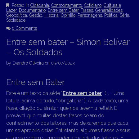
Posted in
Cidadania
,
Comportamento
,
Cotidiano
,
Cultura e
Lazer
,
Documentário
,
Entre sem Bater
,
Frases
,
Generalidades
,
Geopolítica
,
Gestão
,
História
,
Opinião
,
Personagens
,
Política
,
Série
,
Sociedade
0 Comments
Entre sem bater – Simon Bolívar
– Os Soldados
by
Evandro Oliveira
on
05/07/2023
Entre sem Bater
Este é um texto da série “
Entre sem bater
” (
←
Uma
leitura, acima de tudo, “obrigatória” ). A cada texto, uma
frase, citação ou similar, que nos levem a refletir. É
provável que muitas destas frases sejam do
conhecimento dos leitores, mas deixaremos que cada
um se aproprie delas. Entretanto, algumas frases e seus
autores podem surpreender a maioria dos leitores. É