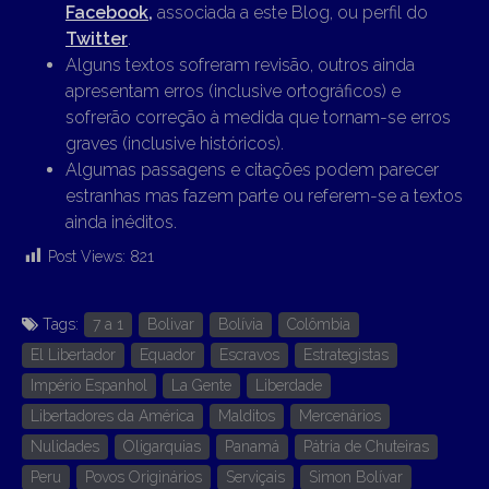
Facebook,
associada a este Blog, ou perfil do
Twitter
.
Alguns textos sofreram revisão, outros ainda
apresentam erros (inclusive ortográficos) e
sofrerão correção à medida que tornam-se erros
graves (inclusive históricos).
Algumas passagens e citações podem parecer
estranhas mas fazem parte ou referem-se a textos
ainda inéditos.
Post Views:
821
Tags:
7 a 1
Bolivar
Bolívia
Colômbia
El Libertador
Equador
Escravos
Estrategistas
Império Espanhol
La Gente
Liberdade
Libertadores da América
Malditos
Mercenários
Nulidades
Oligarquias
Panamá
Pátria de Chuteiras
Peru
Povos Originários
Serviçais
Simon Bolívar