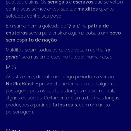
públicas e afins. Os
serviçais
e
escravos
que se voltam
contra seus semelhantes, são tão
malditos
quanto
soldados contra seu povo.
Em suma, nem a goleada de “
7 a 1
” na
pátria de
chuteiras
serviu para ensinar alguma coisa a um
povo
sem espírito de nação
.
Malditos sejam todos os que se voltam contra “
la
gente
“, seja nas empresas, no futebol, numa nação.
P. S.
Assisti à série, durante um longo período, na versão
Netflix
Brasil. É provável que tenha perdido algumas
passagens pois os capítulos longos motivam a pular
alguns episódios. Certamente, é uma das mais longas
produções a partir de
fatos reais
, com um único
personagem.
(1)