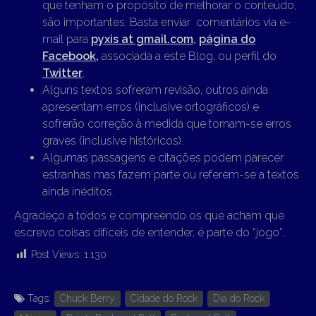
que tenham o propósito de melhorar o conteúdo,
são importantes. Basta enviar comentários via e-
mail para
pyxis at gmail.com
,
página do
Facebook,
associada a este Blog, ou perfil do
Twitter
.
Alguns textos sofreram revisão, outros ainda
apresentam erros (inclusive ortográficos) e
sofrerão correção à medida que tornam-se erros
graves (inclusive históricos).
Algumas passagens e citações podem parecer
estranhas mas fazem parte ou referem-se a textos
ainda inéditos.
Agradeço a todos e compreendo os que acham que
escrevo coisas difíceis de entender, é parte do “jogo”.
Post Views:
1.130
Tags:
Chuck Berry
Cidade do Rock
Dia do Rock