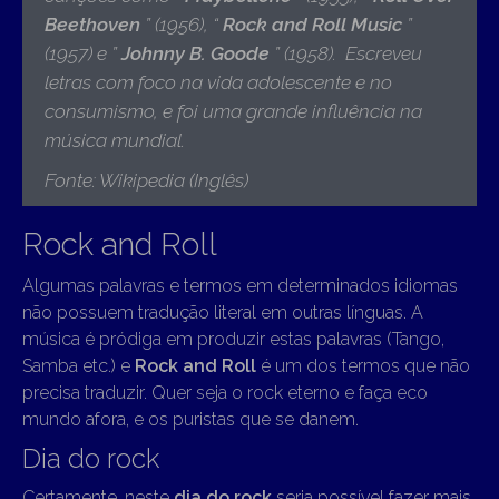
Beethoven
” (1956), “
Rock and Roll Music
”
(1957) e ”
Johnny B. Goode
” (1958). Escreveu
letras com foco na vida adolescente e no
consumismo, e foi uma grande influência na
música mundial.
Fonte: Wikipedia (Inglês)
Rock and Roll
Algumas palavras e termos em determinados idiomas
não possuem tradução literal em outras línguas. A
música é pródiga em produzir estas palavras (Tango,
Samba etc.) e
Rock and Roll
é um dos termos que não
precisa traduzir. Quer seja o rock eterno e faça eco
mundo afora, e os puristas que se danem.
Dia do rock
Certamente, neste
dia do rock
seria possível fazer mais