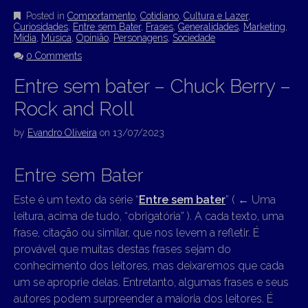
Posted in
Comportamento
,
Cotidiano
,
Cultura e Lazer
,
Curiosidades
,
Entre sem Bater
,
Frases
,
Generalidades
,
Marketing
,
Mídia
,
Música
,
Opinião
,
Personagens
,
Sociedade
0 Comments
Entre sem bater – Chuck Berry –
Rock and Roll
by
Evandro Oliveira
on
13/07/2023
Entre sem Bater
Este é um texto da série “
Entre sem bater
” (
←
Uma
leitura, acima de tudo, “obrigatória” ). A cada texto, uma
frase, citação ou similar, que nos levem a refletir. É
provável que muitas destas frases sejam do
conhecimento dos leitores, mas deixaremos que cada
um se aproprie delas. Entretanto, algumas frases e seus
autores podem surpreender a maioria dos leitores. É