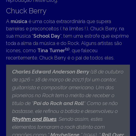
reprodução neste Blog.
Chuck Berry
A
música
é uma coisa extraordinária que supera
barreiras e preconceitos ( há limites ! ). Chuck Berry, na
sua música “
School Day
“, tem uma estrofe que exprime
toda a alma da música e do Rock. Alguns artistas são
(1)
ícones, como
Tina Turner
, que faleceu
recentemente. Chuck Berry é o pai de todos eles.
Charles Edward Anderson Berry
(18 de outubro
de 1926 – 18 de março de 2017)
foi um cantor,
guitarrista e compositor americano. Um dos
pioneiros no Rock tem o mérito de receber o
título de “
Pai do Rock and Roll
“. Como se não
bastasse, ele refinou a batida e desenvolveu o
Rhythm and Blues
. Sendo assim, estes
elementos tornaram o rock distinto com
canções como ”
Maybellene
” (1955), ”
Roll Over