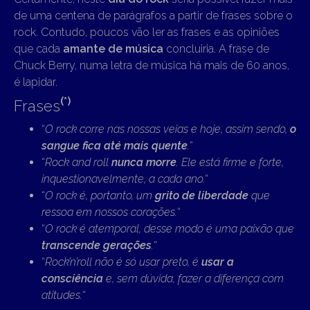
de uma centena de parágrafos a partir de frases sobre o
rock. Contudo, poucos vão ler as frases e as opiniões
que cada
amante de música
concluiria. A frase de
Chuck Berry, numa letra de música há mais de 60 anos,
é lapidar.
(*)
Frases
“
O rock corre nas nossas veias e hoje, assim sendo,
o
sangue fica até mais quente
.
“
“
Rock and roll
nunca morre
. Ele está firme e forte,
inquestionavelmente, a cada ano.
“
“
O rock é, portanto, um
grito de liberdade
que
ressoa em nossos corações.
“
“
O rock é atemporal, desse modo é uma paixão que
transcende gerações
.
“
“
Rock’n’roll não é só usar preto, é
usar a
consciência
e, sem dúvida, fazer a diferença com
atitudes.
“