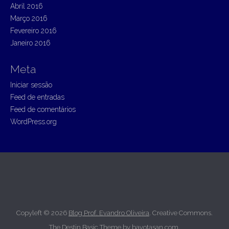
Abril 2016
Março 2016
Fevereiro 2016
Janeiro 2016
Meta
Iniciar sessão
Feed de entradas
Feed de comentários
WordPress.org
Copyleft © 2026
Blog Prof. Evandro Oliveira
. Creative Commons.
The Destin Basic Theme by
bavotasan.com
.