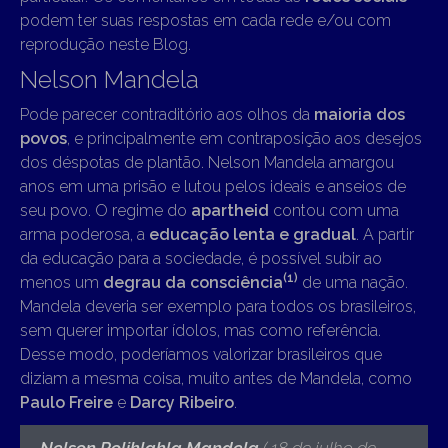
podem ter suas respostas em cada rede e/ou com
reprodução neste Blog.
Nelson Mandela
Pode parecer contraditório aos olhos da
maioria dos
povos
, e principalmente em contraposição aos desejos
dos déspotas de plantão. Nelson Mandela amargou
anos em uma prisão e lutou pelos ideais e anseios de
seu povo. O regime do
apartheid
contou com uma
arma poderosa, a
educação lenta e gradual
. A partir
da educação para a sociedade, é possível subir ao
(1)
menos um
degrau da consciência
de uma nação.
Mandela deveria ser exemplo para todos os brasileiros,
sem querer importar ídolos, mas como referência.
Desse modo, poderíamos valorizar brasileiros que
diziam a mesma coisa, muito antes de Mandela, como
Paulo Freire
e
Darcy Ribeiro
.
Nelson Rolihlahla Mandela
( 18 de julho de