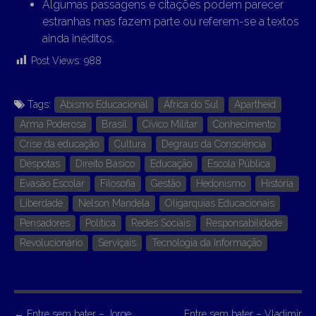
Algumas passagens e citações podem parecer
estranhas mas fazem parte ou referem-se a textos
ainda inéditos.
Post Views:
988
Tags:
Abismo Educacional
África do Sul
Apartheid
Arma Poderosa
Brasil
Cívico Militar
Conhecimento
Crise da educação
Cultura
Degraus da Consciência
Déspotas
Direito Básico
Educação
Escola Pública
Evasão Escolar
Filosofia
Gestão
Hedonismo
História
Liberdade
Nelson Mandela
Oligarquias Educacionais
Pensadores
Política
Redes Sociais
Responsabilidade
Revolucionário
Serviçais
Tecnologia da Informação
←
Entre sem bater – Jorge
Entre sem bater – Vladimir