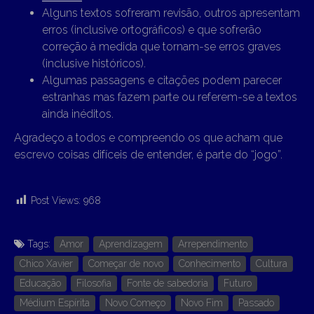
Alguns textos sofreram revisão, outros apresentam
erros (inclusive ortográficos) e que sofrerão
correção à medida que tornam-se erros graves
(inclusive históricos).
Algumas passagens e citações podem parecer
estranhas mas fazem parte ou referem-se a textos
ainda inéditos.
Agradeço a todos e compreendo os que acham que
escrevo coisas difíceis de entender, é parte do “jogo”.
Post Views:
968
Tags:
Amor
Aprendizagem
Arrependimento
Chico Xavier
Começar de novo
Conhecimento
Cultura
Educação
Filosofia
Fonte de sabedoria
Futuro
Médium Espírita
Novo Começo
Novo Fim
Passado