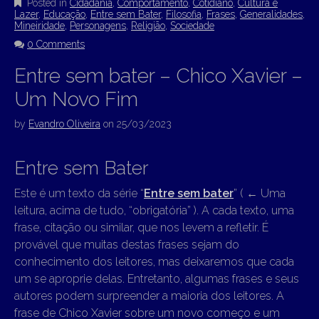
Posted in
Cidadania
,
Comportamento
,
Cotidiano
,
Cultura e
Lazer
,
Educação
,
Entre sem Bater
,
Filosofia
,
Frases
,
Generalidades
,
Mineiridade
,
Personagens
,
Religião
,
Sociedade
0 Comments
Entre sem bater – Chico Xavier –
Um Novo Fim
by
Evandro Oliveira
on
25/03/2023
Entre sem Bater
Este é um texto da série “
Entre sem bater
” (
←
Uma
leitura, acima de tudo, “obrigatória” ). A cada texto, uma
frase, citação ou similar, que nos levem a refletir. É
provável que muitas destas frases sejam do
conhecimento dos leitores, mas deixaremos que cada
um se aproprie delas. Entretanto, algumas frases e seus
autores podem surpreender a maioria dos leitores. A
frase de Chico Xavier sobre um novo começo e um