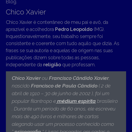
Blog.
Chico Xavier
Chico Xavier é conterrâneo de meu pai e avô, da
aprazível e acolhedora
Pedro Leopoldo
(MG).
Inquestionavelmente, seu trabalho sempre foi
consistente e coerente com tudo aquilo que dizia. As
frases se sua autoria e aquelas de origem nas suas
publicações dizem sobre todas as pessoas,
independente da
religião
que professam.
Chico Xavier
ou
Francisco Cândido Xavier
,
nascido
Francisco de Paula Cândido
( 2 de
abril de 1910 – 30 de junho de 2002 ),
foi um
popular filantropo e
médium
espírita
brasileiro
. Durante um período de 60 anos, ele escreveu
mais de 490 livros e milhares de cartas
alegando usar um processo conhecido como
”
psicografia
“. Livros baseados em cartas e