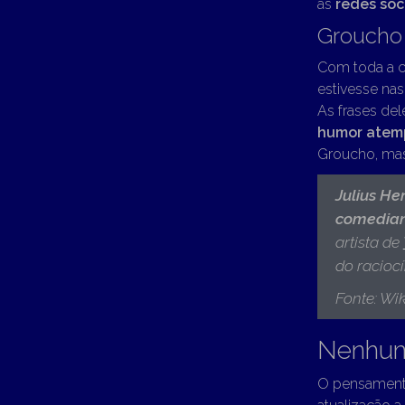
as
redes soc
Groucho
Com toda a c
estivesse nas
As frases del
humor atem
Groucho, mas
Julius He
comedia
artista de
do racioc
Fonte: Wik
Nenhum
O pensamento