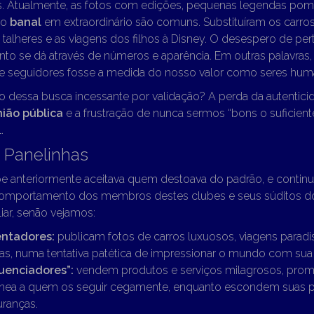
s. Atualmente, as fotos com edições, pequenas legendas pomp
 o
banal
em extraordinário são comuns. Substituíram os carros
talheres e as viagens dos filhos à Disney. O desespero de pe
to se dá através de números e aparência. Em outras palavras,
e seguidores fosse a medida do nosso valor como seres hum
o dessa busca incessante por validação? A perda da autentici
nião pública
e a frustração de nunca sermos “bons o suficient
.
 Panelinhas
 anteriormente aceitava quem destoava do padrão, e continu
comportamento dos membros destes clubes e seus súditos 
iar, senão vejamos:
entadores:
publicam fotos de carros luxuosos, viagens paradis
as, numa tentativa patética de impressionar o mundo com sua r
luenciadores”:
vendem produtos e serviços milagrosos, prom
ânea a quem os seguir cegamente, enquanto escondem suas pr
uranças.