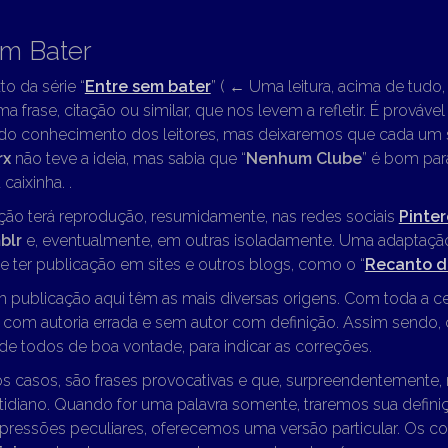
em Bater
to da série “
Entre sem bater
” (
←
Uma leitura, acima de tudo, “
ma frase, citação ou similar, que nos levem a refletir. É prováve
 do conhecimento dos leitores, mas deixaremos que cada um s
rx
não teve a ideia, mas sabia que “
Nenhum Clube
” é bom par
caixinha. .
ção terá reprodução, resumidamente, nas redes sociais
Pinter
blr
e, eventualmente, em outras isoladamente. Uma adaptação
 ter publicação em sites e outros blogs, como o “
Recanto d
m publicação aqui têm as mais diversas origens. Com toda a c
o com autoria errada e sem autor com definição. Assim sendo
e todos de boa vontade, para indicar as correções.
os casos, são frases provocativas e que, surpreendentemente,
idiano. Quando for uma palavra somente, traremos sua defini
pressões peculiares, oferecemos uma versão particular. Os c