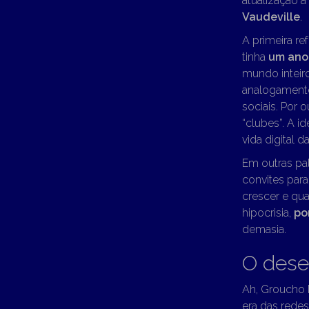
atualização 
Vaudeville
.
A primeira r
tinha
um ano
mundo inteir
analogamente,
sociais. Por 
“clubes”. A i
vida digital 
Em outras pa
convites para
crescer e qua
hipocrisia,
po
demasia.
O dese
Ah, Groucho 
era das redes 