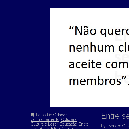
Entre 
Posted in
Cidadania
,
Comportamento
,
Cotidiano
,
Cultura e Lazer
,
Educação
,
Entre
by
Evandro Oliv
sem Bater
,
Filosofia
,
Frases
,