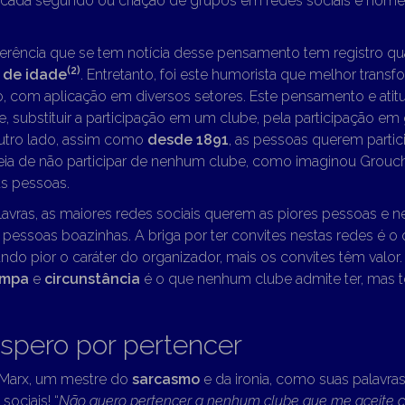
a cada segundo ou criação de grupos em redes sociais e homen
eferência que se tem notícia desse pensamento tem registro 
(2
)
 de idade
. Entretanto, foi este humorista que melhor transf
o, com aplicação em diversos setores. Este pensamento e atit
 substituir a participação em um clube, pela participação em
outro lado, assim como
desde 1891
, as pessoas querem partic
deia de não participar de nenhum clube, como imaginou Groucho
das pessoas.
lavras, as maiores redes sociais querem as piores pessoas e 
 pessoas boazinhas. A briga por ter convites nestas redes é o
ndo pior o caráter do organizador, mais os convites têm valor
mpa
e
circunstância
é o que nenhum clube admite ter, mas 
spero por pertencer
Marx, um mestre do
sarcasmo
e da ironia, como suas palavr
sociais! “
Não quero pertencer a nenhum clube que me aceite