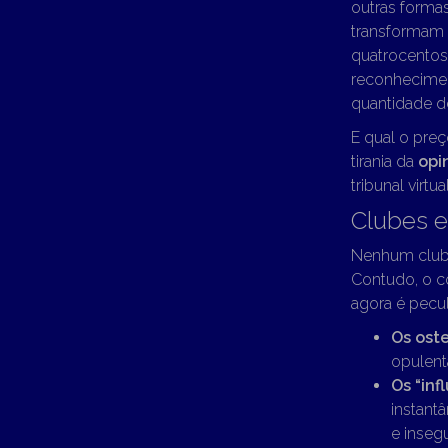
outras forma
transformam
quatrocentos 
reconhecimen
quantidade d
E qual o preç
tirania da
opi
tribunal virtual
Clubes e
Nenhum clube
Contudo, o 
agora é pecul
Os ost
opulent
Os “inf
instant
e inseg