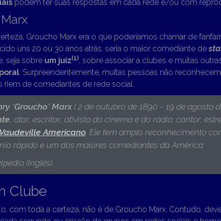
iais
podem ter suas respostas em cada rede e/ou com reprod
 Marx
erteza, Groucho Marx era o que poderíamos chamar de fanfarrã
cido uns 20 ou 30 anos atrás, seria o maior comediante de
st
(
1)
e, seja sobre
um juiz
, sobre associar a clubes e muitas outra
poral
. Surpreendentemente, muitas pessoas não reconhece
 riem de comediantes de rede social.
nry
“
Groucho
”
Marx
( 2 de outubro de 1890 – 19 de agosto d
nte
, ator, escritor, ativista do cinema e do rádio, cantor, estr
Vaudeville
Americano
.
Ele tem amplo reconhecimento c
ínio rápido e um dos maiores comediantes da América
.
ipedia (Inglês)
 Clube
, com toda a certeza, não é de Groucho Marx. Contudo, dever