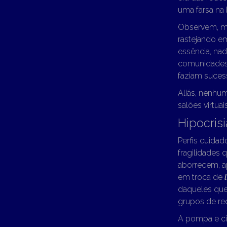
uma farsa na 
Observem, meu
rastejando 
essência, nad
comunidades 
faziam suces
Aliás, nenhu
salões virtuai
Hipocris
Perfis cuida
fragilidades 
aborrecem, a
em troca de
daqueles que
grupos de r
A pompa e ci