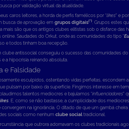
busca por validação virtual da atualidade.
s caros leitores, a horda de perfis famélicos por “
likes
” e po
(*)
em busca de aprovação em
grupos digitais
. Grupos estes qu
a mais são que os antigos clubes elitistas sob o disfarce das 
online. Saudades do Orkut, onde as comunidades do tipo “
Eu
so e todos tinham boa recepção.
m clube antissocial conseguiu o sucesso das comunidades d
s e a hipocrisia reinando absoluta.
ia e Falsidade
dosamente esculpidos, ostentando vidas perfeitas, escondem a
que pulsam por baixo da superfície. Fingimos interesse em te
plaudimos talentos medíocres e bajulamos “
influenciadores
” 
likes
. E, como se não bastasse, a cumplicidade dos medíocres
 convergem na ignorância. O ditado de que um gambá cheira
edes sociais como nenhum
clube social
tradicional.
rcunstância que outrora adornavam os clubes tradicionais ag