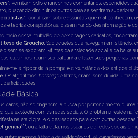
ers”:
vomitam ódio e rancor nos comentários, escondidos atrá
to, buscando diminuir os outros para se sentirem superiores.
ecialistas”:
pontificam sobre assuntos que mal conhecem, o
os e teorias conspiratórias, disseminando desinformação e co
o meio dessa multidão de personagens caricatos, encontramos 
títese de Groucho
. São aqueles que navegam em silêncio, 
eio sem se exporem, vítimas da ansiedade social e da baixa a
eus clubinhos, reunir sua patotinha e fazer suas pequenas conf
lmente, a hipocrisia, a pompa e circunstância dos antigos cl
e
. Os algoritmos,
hashtags
e filtros, criam, sem dúvida, uma n
superficialidades.
dade Básica
s caros, não se enganem: a busca por pertencimento é uma 
a que explodiu com as redes sociais. O problema reside na 
festa na era digital e o desrespeito para com outras pessoas. 
(3
)
eligência
, ou a falta dela, nos usuários de redes sociais é mui
 submetermos à tirania da validação virtual, deveríamos resga