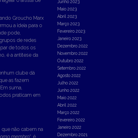
agear o artista de
Junho 2023
Maio 2023
Abril 2023
quando Groucho Marx
Março 2023
ormou a ideia para o
Fevereiro 2023
ude pode,
Janeiro 2023
 grupos de redes
Dezembro 2022
ipar de todos os
Novembro 2022
, é a antítese da
Outubro 2022
Setembro 2022
nenhum clube dá
Agosto 2022
 que as fazem
Julho 2022
. Em suma,
Junho 2022
todos praticam em
Maio 2022
Abril 2022
Março 2022
Fevereiro 2022
Janeiro 2022
as que não cabem na
Dezembro 2021
 como membro
“, é