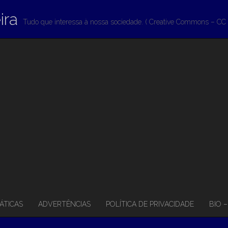
ira
Tudo que interessa à nossa sociedade. ( Creative Commons – CC 
ÁTICAS
ADVERTÊNCIAS
POLÍTICA DE PRIVACIDADE
BIO 