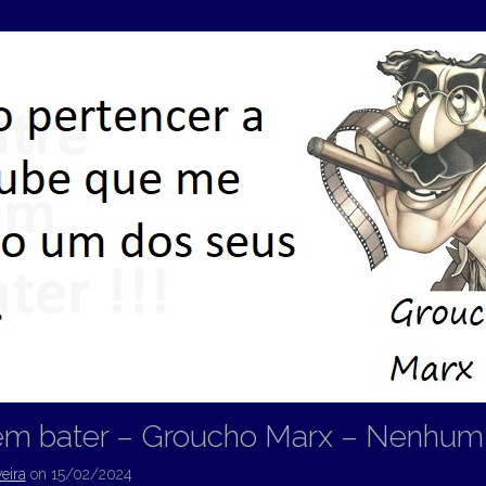
sem bater – Groucho Marx – Nenhum
eira
on
15/02/2024