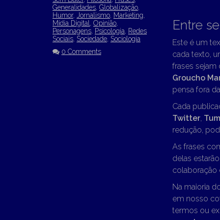
Generalidades
,
Globalização
,
Humor
,
Jornalismo
,
Marketing
,
Entre s
Mídia Digital
,
Opinião
,
Personagens
,
Psicologia
,
Redes
Sociais
,
Sociedade
,
Sociologia
Este é um tex
0 Comments
cada texto, u
frases sejam
Groucho Ma
pensa fora da 
Cada publica
Twitter
,
Tum
redução, pode
As frases co
delas estarã
colaboração d
Na maioria d
em nosso cot
termos ou ex