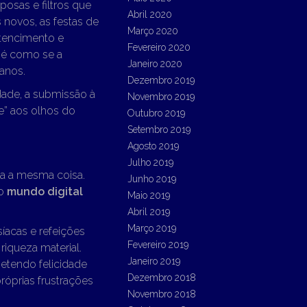
osas e filtros que
Abril 2020
 novos, as festas de
Março 2020
rtencimento e
Fevereiro 2020
 é como se a
Janeiro 2020
anos.
Dezembro 2019
dade, a submissão à
Novembro 2019
e” aos olhos do
Outubro 2019
Setembro 2019
Agosto 2019
Julho 2019
a a mesma coisa.
Junho 2019
do
mundo digital
Maio 2019
Abril 2019
Março 2019
íacas e refeições
Fevereiro 2019
iqueza material.
Janeiro 2019
etendo felicidade
Dezembro 2018
óprias frustrações
Novembro 2018