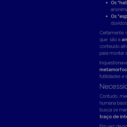
Os “hat
anonima
Os “esp
duvidos
Certamente, n
que são a
an
conteúdo alh
para montar s
Inquestionave
metamorfos
futilidades e 
Necessi
Contudo, meu
humana básic
busca se mani
traço de int
Em vez de nos