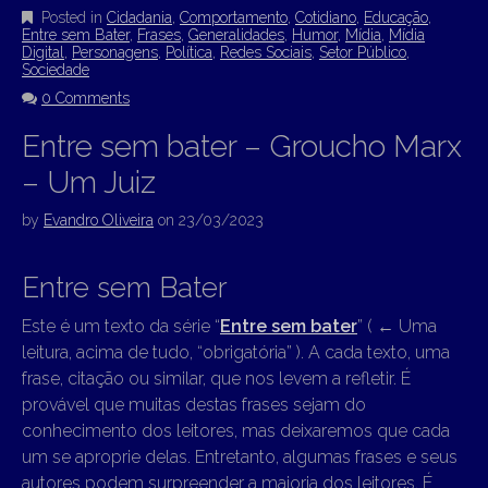
Posted in
Cidadania
,
Comportamento
,
Cotidiano
,
Educação
,
Entre sem Bater
,
Frases
,
Generalidades
,
Humor
,
Mídia
,
Mídia
Digital
,
Personagens
,
Política
,
Redes Sociais
,
Setor Público
,
Sociedade
0 Comments
Entre sem bater – Groucho Marx
– Um Juiz
by
Evandro Oliveira
on
23/03/2023
Entre sem Bater
Este é um texto da série “
Entre sem bater
” (
←
Uma
leitura, acima de tudo, “obrigatória” ). A cada texto, uma
frase, citação ou similar, que nos levem a refletir. É
provável que muitas destas frases sejam do
conhecimento dos leitores, mas deixaremos que cada
um se aproprie delas. Entretanto, algumas frases e seus
autores podem surpreender a maioria dos leitores. É