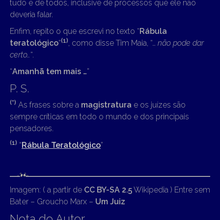
tudo e de todos, inclusive de processos que ele não
deveria falar.
Enfim, repito o que escrevi no texto “
Rábula
(
1)
teratológico
“
, como disse Tim Maia, “…
não pode dar
certo…
“.
“
Amanhã tem mais …
”
P. S.
(*)
As frases sobre a
magistratura
e os juízes são
sempre críticas em todo o mundo e dos principais
pensadores.
(
1)
“
Rábula Teratológico
”
Imagem: ( a partir de
CC BY-SA 2.5
Wikipedia ) Entre sem
Bater – Groucho Marx –
Um Juiz
Nota do Autor