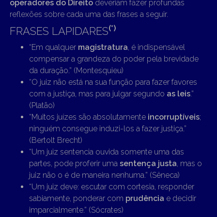
operadores do Direito
deveriam fazer profundas
reflexões sobre cada uma das frases a seguir.
(*)
FRASES LAPIDARES
“Em qualquer
magistratura
, é indispensável
compensar a grandeza do poder pela brevidade
da duração.” (Montesquieu)
“O juiz não está na sua função para fazer favores
com a justiça, mas para julgar segundo
as leis
.”
(Platão)
“Muitos juízes são absolutamente
incorruptíveis
;
ninguém consegue induzi-los a fazer justiça.”
(Bertolt Brecht)
“Um juiz sentencia ouvida somente uma das
partes, pode proferir uma
sentença justa
, mas o
juiz não o é de maneira nenhuma.” (Sêneca)
“Um juiz deve: escutar com cortesia, responder
sabiamente, ponderar com
prudência
e decidir
imparcialmente.” (Sócrates)