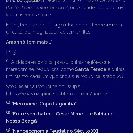
uma obrigação
”. E, adicionalmente,
“
Todo mundo tem o
direito de não entender nada
”,
ou entender de tudo, mas
ficar nas redes sociais.
Enfim, bem-vindos à
Lagoinha
, onde a
liberdade
é a
única lei e a imaginação não tem limites!
Amanhã tem mais …
”
P. S.
(*)
A cidade escondida possui outras regiões que
mereciam ser repúblicas, como
Santa Tereza
e outras.
Entretanto, cada um que crie a sua república, #taoquei?
Site Oficial da República de Užupis –
https://www.uzupiorespublika.com/en/home/
(
1)
“
Meu nome: Copo Lagoinha
“
(2
)
“
Entre sem bater – César Menotti e Fabiano –
Nossa Beagá
“
(3
)
“
Nanoeconomia Feudal no Século XXI
“