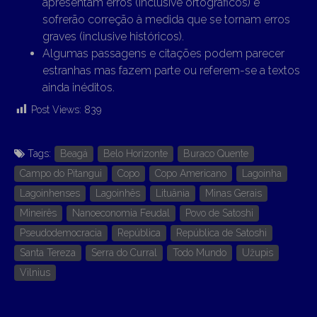
apresentam erros (inclusive ortográficos) e
sofrerão correção à medida que se tornam erros
graves (inclusive históricos).
Algumas passagens e citações podem parecer
estranhas mas fazem parte ou referem-se a textos
ainda inéditos.
Post Views:
839
Tags:
Beagá
Belo Horizonte
Buraco Quente
Campo do Pitangui
Copo
Copo Americano
Lagoinha
Lagoinhenses
Lagoinhês
Lituânia
Minas Gerais
Mineirês
Nanoeconomia Feudal
Povo de Satoshi
Pseudodemocracia
República
República de Satoshi
Santa Tereza
Serra do Curral
Todo Mundo
Užupis
Vilnius