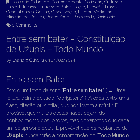
Posted in
Cidadania
,
Comportamento
,
Cotidiano
,
Cultura e
Lazer
,
Educação
,
Entre sem Bater
,
Ficção
,
Filosofia
,
Frases
,
Generalidades
,
Gestão
,
Globalização
,
Humor
,
Marketing
,
Mineiridade
,
Política
,
Redes Sociais
,
Sociedade
,
Sociologia
0 Comments
Entre sem bater – Constituição
de Užupis – Todo Mundo
by
Evandro Oliveira
on
24/02/2024
Entre sem Bater
Este é um texto da série “
Entre sem bater
” (
←
Uma
leitura, acima de tudo, “obrigatória” ). A cada texto, uma
frase, citação ou similar, que nos levem a refletir. É
provável que muitas destas frases sejam do
conhecimento dos leitores, mas deixaremos que cada
um se aproprie delas. É provável que os habitantes de
Užupis
nunca terão a compreensão de “
Todo Mundo
”