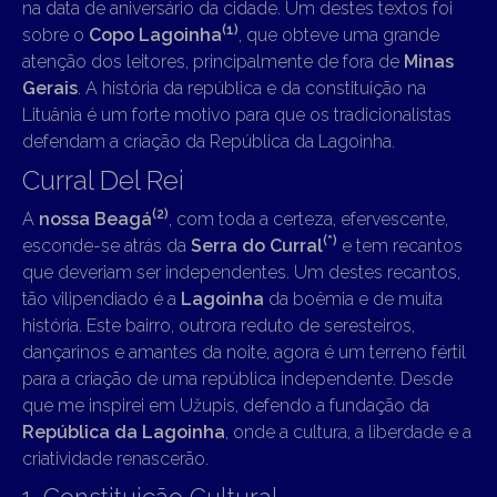
na data de aniversário da cidade. Um destes textos foi
(
1)
sobre o
Copo Lagoinha
, que obteve uma grande
atenção dos leitores, principalmente de fora de
Minas
Gerais
. A história da república e da constituição na
Lituânia é um forte motivo para que os tradicionalistas
defendam a criação da República da Lagoinha.
Curral Del Rei
(2
)
A
nossa Beagá
, com toda a certeza, efervescente,
(*)
esconde-se atrás da
Serra do Curral
e tem recantos
que deveriam ser independentes. Um destes recantos,
tão vilipendiado é a
Lagoinha
da boêmia e de muita
história. Este bairro, outrora reduto de seresteiros,
dançarinos e amantes da noite, agora é um terreno fértil
para a criação de uma república independente. Desde
que me inspirei em Užupis, defendo a fundação da
República da Lagoinha
, onde a cultura, a liberdade e a
criatividade renascerão.
1. Constituição Cultural