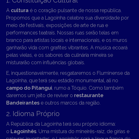
A
cultura
é o coração pulsante de nossa república.
Propomos que a Lagoinha celebre sua diversidade por
meio de festivais, exposições de arte de rua e
performances teatrais. Nossas ruas serão telas em
branco para artistas locais e internacionais, e os muros
ganharão vida com grafites vibrantes. A música ecoará
pelas vielas, e os sabores da culinária mineira se
misturarão com influências globais.
E, inquestionavelmente, resgataremos o Fluminense da
Lagoinha, que terá seu estádio monumental, ali no
campo do Pitangui
, rumo a Tóquio. Como também
daremos um jeito de reviver o
restaurante
Bandeirantes
e outros marcos da região.
2. Idioma Próprio
A República da Lagoinha terá seu próprio idioma:
o
Lagoinhês
. Uma mistura do mineirês-raiz, de gírias e
palavras inventadas, o Lagoinhês será a língua franca de