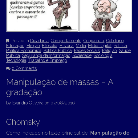
Posted in
Cidadania
,
Comportamento
,
Conjuntura
,
Cotidiano
,
Educação
,
Eleição
,
Filosofia
,
História
,
Mídia
,
Mídia Digital
,
Política
,
Política Econômica
,
Política Pública
,
Redes Sociais
,
Religião
,
Saúde
Pública
,
Segurança da Informação
,
Sociedade
,
Sociologia
,
Tecnologia
,
Trabalho e Emprego
0 Comments
Manipulação de massas – A
gradação
by
Evandro Oliveira
on
07/08/2016
Chomsky
Como indicado no texto principal de “
Manipulação de