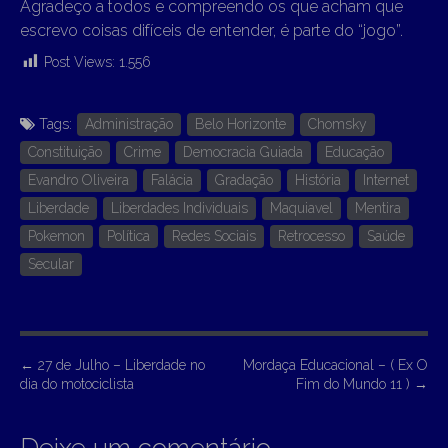
Agradeço a todos e compreendo os que acham que
escrevo coisas difíceis de entender, é parte do “jogo”.
Post Views:
1.556
Tags:
Administração
Belo Horizonte
Chomsky
Constituição
Crime
Democracia Guiada
Educação
Evandro Oliveira
Falácia
Gradação
História
Internet
Liberdade
Liberdades Individuais
Maquiavel
Mentira
Pokemon
Política
Redes Sociais
Retrocesso
Saúde
Secular
P
←
27 de Julho – Liberdade no
Mordaça Educacional – ( Ex O
dia do motociclista
Fim do Mundo 11 )
→
o
s