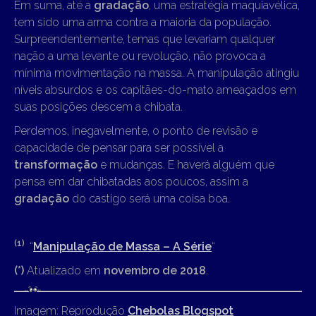
Em suma, até a
gradação
, uma estratégia maquiavélica,
tem sido uma arma contra a maioria da população.
Surpreendentemente, temas que levariam qualquer
nação a uma levante ou revolução, não provoca a
mínima movimentação na massa. A manipulação atingiu
níveis absurdos e os capitães-do-mato ameaçados em
suas posições descem a chibata.
Perdemos, inegavelmente, o ponto de revisão e
capacidade de pensar para ser possível a
transformação
e mudanças. E haverá alguém que
pensa em dar chibatadas aos poucos, assim a
gradação
do castigo será uma coisa boa.
(1)
“
Manipulação de Massa – A Série
“
(*)
Atualizado em
novembro de 2018
.
Imagem: Reprodução
Chebolas Blogspot