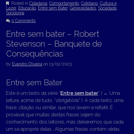
Posted in
Cidadania
,
Comportamento
,
Cotidiano
,
Cultura e
Lazer
,
Educação
,
Entre sem Bater
,
Generalidades
,
Sociedade
,
Sociologia
0 Comments
Entre sem bater – Robert
Stevenson – Banquete de
Consequências
by
Evandro Oliveira
on
13/02/2023
Entre sem Bater
Este é um texto da série “
Entre sem bater
” (
←
Uma
leitura, acima de tudo, “obrigatória” ). A cada texto, uma
frase, citação ou similar, que nos levem a refletir. É
provável que muitas destas frases sejam do
conhecimento dos leitores, mas deixaremos que cada
um se aproprie delas. Algumas frases contém várias