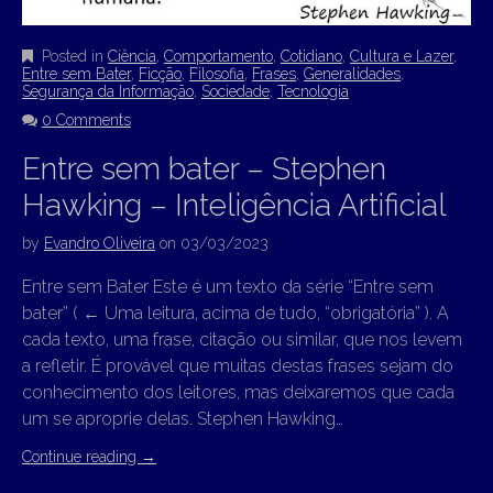
Posted in
Ciência
,
Comportamento
,
Cotidiano
,
Cultura e Lazer
,
Entre sem Bater
,
Ficção
,
Filosofia
,
Frases
,
Generalidades
,
Segurança da Informação
,
Sociedade
,
Tecnologia
0 Comments
Entre sem bater – Stephen
Hawking – Inteligência Artificial
by
Evandro Oliveira
on
03/03/2023
Entre sem Bater Este é um texto da série “Entre sem
bater” ( ← Uma leitura, acima de tudo, “obrigatória” ). A
cada texto, uma frase, citação ou similar, que nos levem
a refletir. É provável que muitas destas frases sejam do
conhecimento dos leitores, mas deixaremos que cada
um se aproprie delas. Stephen Hawking…
Continue reading
→