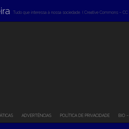
ira
Tudo que interessa à nossa sociedade. ( Creative Commons – CC 
ÁTICAS
ADVERTÊNCIAS
POLÍTICA DE PRIVACIDADE
BIO 