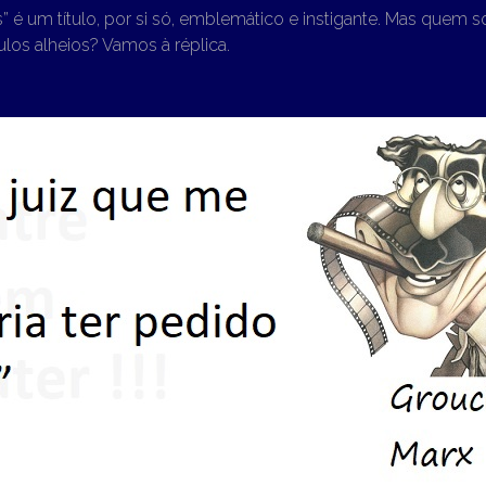
 é um título, por si só, emblemático e instigante. Mas quem s
tulos alheios? Vamos à réplica.