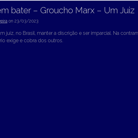
em bater – Groucho Marx – Um Juiz
eira
on
23/03/2023
a um juiz, no Brasil, manter a discrição e ser imparcial. Na cont
rio exige e cobra dos outros.