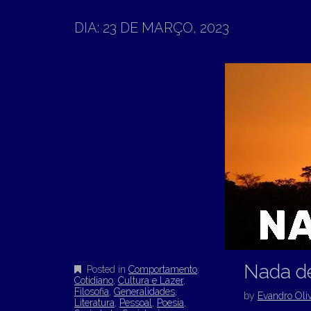
T
N
O
DIA:
23 DE MARÇO, 2023
M
C
O
E
N
N
T
E
U
N
T
Nada de
Posted in
Comportamento
,
Cotidiano
,
Cultura e Lazer
,
Filosofia
,
Generalidades
,
by
Evandro Oliv
Literatura
,
Pessoal
,
Poesia
,