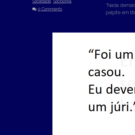
Sociedade
,
Sociologia
“Nada demais”
0 Comments
palpite em tí