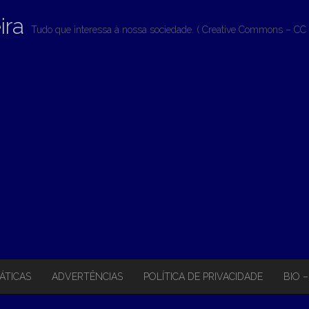
ira
Tudo que interessa à nossa sociedade. ( Creative Commons – CC 
ÁTICAS
ADVERTÊNCIAS
POLÍTICA DE PRIVACIDADE
BIO 