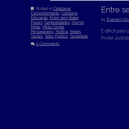
Entre s
Posted in
Cidadania
,
Comportamento
,
Cotidiano
,
Educação
,
Entre sem Bater
,
by
Evandro Oliv
Frases
,
Generalidades
,
Humor
,
Mídia
,
Mídia Digital
,
É difícil par
Personagens
,
Política
,
Redes
Sociais
,
Setor Público
,
Sociedade
Poder Judiciá
0 Comments