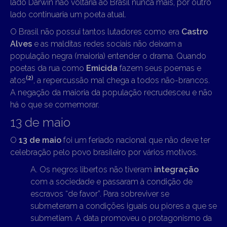
lado Darwin não voltaria ao Brasil nunca mais, por outro
lado continuaria um poeta atual.
O Brasil não possui tantos lutadores como era
Castro
Alves
e as malditas redes sociais não deixam a
população negra (maioria) entender o drama. Quando
poetas da rua como
Emicida
fazem seus poemas e
(2)
atos
, a repercussão mal chega a todos não-brancos.
A negação da maioria da população recrudesceu e não
há o que se comemorar.
13 de maio
O
13 de maio
foi um feriado nacional que não deve ter
celebração pelo povo brasileiro por vários motivos.
A. Os negros libertos não tiveram
integração
com a sociedade e passaram à condição de
escravos “de favor”. Para sobreviver se
submeteram a condições iguais ou piores a que se
submetiam. A data promoveu o protagonismo da