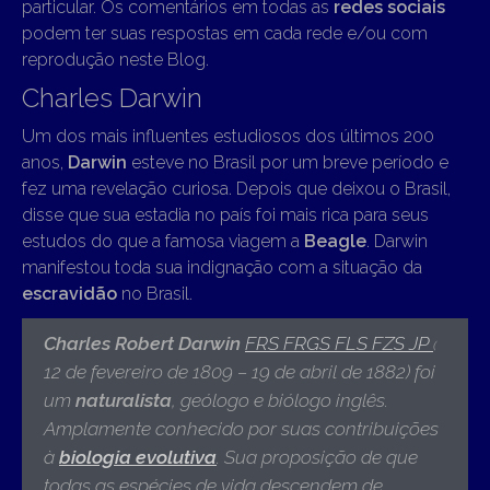
particular. Os comentários em todas as
redes sociais
podem ter suas respostas em cada rede e/ou com
reprodução neste Blog.
Charles Darwin
Um dos mais influentes estudiosos dos últimos 200
anos,
Darwin
esteve no Brasil por um breve período e
fez uma revelação curiosa. Depois que deixou o Brasil,
disse que sua estadia no país foi mais rica para seus
estudos do que a famosa viagem a
Beagle
. Darwin
manifestou toda sua indignação com a situação da
escravidão
no Brasil.
Charles Robert Darwin
FRS
FRGS
FLS
FZS
JP
(
12 de fevereiro de 1809 – 19 de abril de 1882) f
oi
um
naturalista
, geólogo e biólogo inglês.
Amplamente conhecido por suas contribuições
à
biologia evolutiva
. Sua proposição de que
todas as espécies de vida descendem de