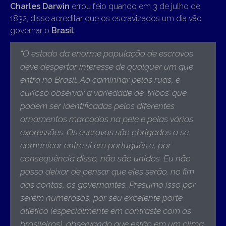
Charles Darwin
errou feio quando em 3 de julho de
1832, disse acreditar que os escravizados um dia vão
governar o
Brasil
:
“
O estado da enorme população de escravos
deve despertar interesse de qualquer um que
entra no Brasil. Ao caminhar pelas ruas, é
curioso observar a variedade de ‘tribos’ que
podem ser identificadas pelos diferentes
ornamentos marcados na pele e pelas várias
expressões. Os escravos são obrigados a se
comunicar entre si em português e, por
consequência disso, não são unidos. Eu não
posso deixar de pensar que eles serão, no fim
das contas, os governantes. Presumo isso por
serem numerosos, por seu excelente porte
atlético (especialmente em contraste com os
brasileiros), observando que estão em um clima