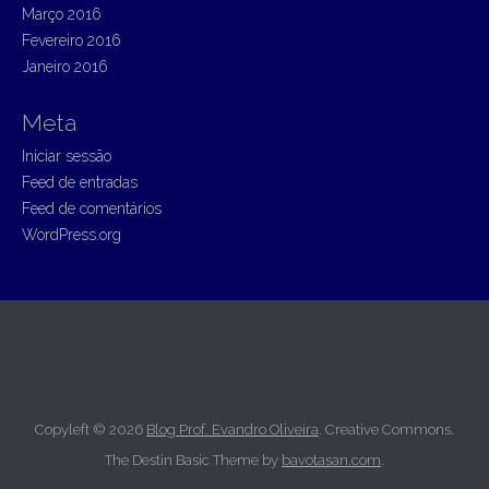
Março 2016
Fevereiro 2016
Janeiro 2016
Meta
Iniciar sessão
Feed de entradas
Feed de comentários
WordPress.org
Copyleft © 2026
Blog Prof. Evandro Oliveira
. Creative Commons.
The Destin Basic Theme by
bavotasan.com
.