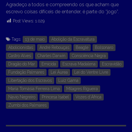
Agradeço a todos e compreendo os que acham que
escrevo coisas difíceis de entender, é parte do “jogo”.
Post Views:
1.029
Tags:
13 de maio
Abolição da Escravatura
Abolicionistas
André Rebouças
Beagle
Bolsonaro
Castro Alves
Charles Darwin
Consciência Negra
Dragão do Mar
Emicida
Escrava Madalena
Escravidão
Fundação Palmares
Lei Áurea
Lei do Ventre Livre
Libertação dos Escravos
Luiz Gama
Maria Tomásia Ferreira Lima
Milagres Rigueira
Navio Negreiro
Princesa Isabel
Vozes d´África
Zumbi dos Palmares