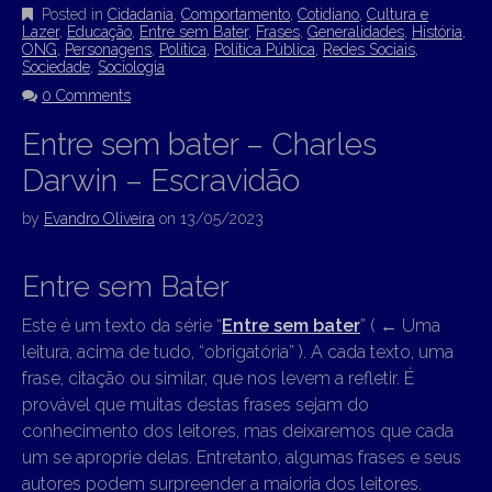
Posted in
Cidadania
,
Comportamento
,
Cotidiano
,
Cultura e
Lazer
,
Educação
,
Entre sem Bater
,
Frases
,
Generalidades
,
História
,
ONG
,
Personagens
,
Política
,
Política Pública
,
Redes Sociais
,
Sociedade
,
Sociologia
0 Comments
Entre sem bater – Charles
Darwin – Escravidão
by
Evandro Oliveira
on
13/05/2023
Entre sem Bater
Este é um texto da série “
Entre sem bater
” (
←
Uma
leitura, acima de tudo, “obrigatória” ). A cada texto, uma
frase, citação ou similar, que nos levem a refletir. É
provável que muitas destas frases sejam do
conhecimento dos leitores, mas deixaremos que cada
um se aproprie delas. Entretanto, algumas frases e seus
autores podem surpreender a maioria dos leitores.