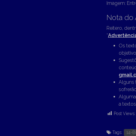
Imagem: Entr
Nota do 
Reitero, dent
“
Advertênci
Os text
objetivo
Sugestõ
conteúd
gmail.
Alguns 
sofrerã
Algumas
a textos
Post Views:
Tags:
14-B