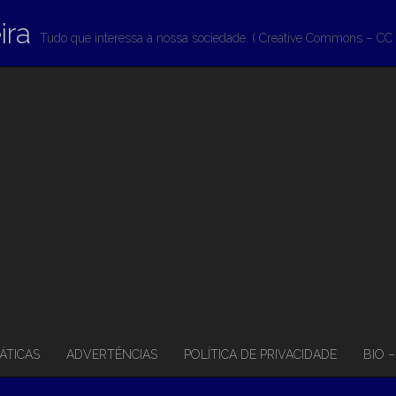
ira
Tudo que interessa à nossa sociedade. ( Creative Commons – CC 
ÁTICAS
ADVERTÊNCIAS
POLÍTICA DE PRIVACIDADE
BIO 