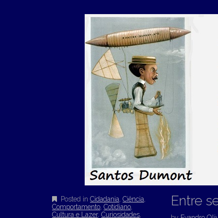
Entre s
Posted in
Cidadania
,
Ciência
,
Comportamento
,
Cotidiano
,
Cultura e Lazer
,
Curiosidades
,
by
Evandro Oliv