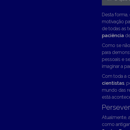
Desta forma,
motivação pa
de todas as t
paciência
de
Como se não 
para demonst
pessoais e s
imaginar a pa
Com toda a c
cientistas
, 
mundo das re
está acontec
Perseve
Atualmente, a
como antigam