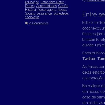
Educação
,
Entre sem Bater
,
Frases
,
Generalidades
,
Gestão
,
História
,
Personagens
,
Redes
Entre s
Sociais
,
Segurança
,
Sociedade
,
Sociologia
Este é um tex
0 Comments
cada texto, u
frases sejam
Entretanto, a
dúvida, um ci
Cada publica
Twitter
,
Tum
As frases co
delas estarã
colaboração d
Na maioria d
em nosso cot
caso de term
em todas as