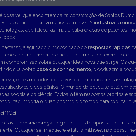
 é possível que encontremos na constatação de Santos Dumon
ra que o mundo tenha menos cientistas. A
indústria do imed
ecnologias, aperfeiçoa-as, mas a baixa criação de patentes mo
 todos.
bastasse, a agilidade e necessidade de
respostas rápidas
da
rações de impaciência explícita. Podemos, por exemplo, citar
em compromisso sobre qualquer ideia nova que surge. Os ouv
rtir de sua pobre
base de conhecimento
, e deduzem a sequê
erteza, estes métodos dedutivos e com pouca fundamentaç
pesquisadores e dos gênios. O mundo da pesquisa está em d
des sociais e da ciência. Todos já têm respostas prontas e s
endo, não importa o quão enorme é o tempo para explicar qua
rança
 palavra ´
perseverança
`, lógico que os tempos são outros e
ente. Qualquer ser mequetrefe fatura milhões, não possui ne