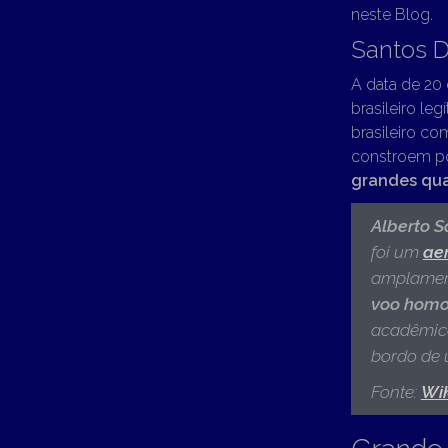
neste Blog.
Santos 
A data de 20
brasileiro le
brasileiro co
constroem po
grandes qu
Alberto 
foi um
ae
amplamen
voo hom
acadêmica 
bordo de 
Fonte:
Wi