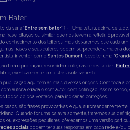
em Bater
to da série “
Entre sem bater
” (
←
Uma leitura, acima de tudo, “
ma frase, citação ou similar, que nos levem a refletir. É prováve
 do conhecimento dos leitores, mas deixaremos que cada um s
lgumas frases e seus autores podem surpreender a maioria dos
entista-inventor, como
Santos Dumont
, deve ter uma “
Grande
ção terá reprodução, resumidamente, nas redes sociais
Pinter
blr
e, eventualmente, em outras isoladamente.
m publicação aqui têm as mais diversas origens. Com toda a c
o com autoria errada e sem autor com definição. Assim sendo
e todos de boa vontade, para indicar as correções.
os casos, são frases provocativas e que, surpreendentemente,
idiano. Quando for uma palavra somente, traremos sua definiç
os ou expressões peculiares, oferecemos uma versão particul
redes sociais
podem ter suas respostas em cada rede e/ou 