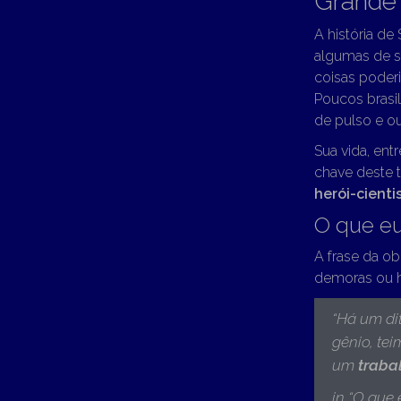
Grande 
A história de
algumas de s
coisas poder
Poucos brasil
de pulso e ou
Sua vida, ent
chave deste t
herói-cienti
O que eu
A frase da o
demoras ou h
“
Há um di
gênio, tei
um
traba
in “O que 