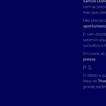
Santos Dum
com as pesso
mas que cae
Não precisa 
oportunism
E, sem dúvid
seremos aqu
conceitos e 
Em suma, as 
pressa
.
P. S.
O ditado a q
frase de
Tho
grande paciê