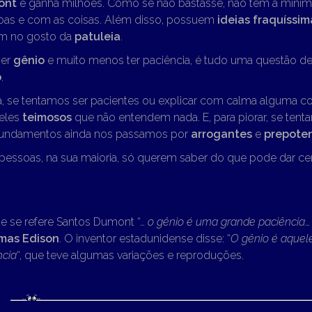
ont
e ganha milhões. Como se não bastasse, não têm a mínima
as e com as coisas. Além disso, possuem
ideias fraquíssim
m no gosto da
patuleia
.
ser
gênio
e muito menos ter paciência, é tudo uma questão d
o
.
a, se tentamos ser pacientes ou explicar com calma alguma c
eles
teimosos
que não entendem nada. E, para piorar, se tenta
fundamentos ainda nos passamos por
arrogantes
e
prepote
pessoas, na sua maioria, só querem saber do que pode dar ce
ue se refere Santos Dumont “…
o gênio é uma grande paciência
…
mas Edison
. O inventor estadunidense disse: “
O gênio é aque
ncia
“, que teve algumas variações e reproduções.