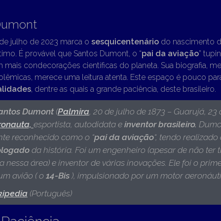
Dumont
 de julho de 2023 marca o
sesquicentenário
do nascimento d
gítimo. É provável que Santos Dumont, o “
pai da aviação
” tupi
m mais condecorações científicas do planeta. Sua biografia, 
lêmicas, merece uma leitura atenta. Este espaço é pouco par
alidades
, dentre as quais a grande paciência, deste brasileiro.
Santos Dumont
(
Palmira
, 20 de julho de 1873 – Guarujá, 23 
ronauta,
esportista, autodidata e
inventor brasileiro.
Dumo
te reconhecido como o “
pai da
aviação
“, tendo realizado
ologado
da história. Foi um engenheiro (apesar de não ter 
nessa área) e inventor de várias inovações. Ele foi o prime
um avião ( o
14-Bis
), impulsionado por um motor aeronáut
kipedia
(Português)