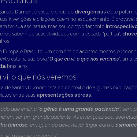
Paciência
 Santos Dumont é vasta e cheia de
divergências
e até polêmi
uas invenções e criações caem no esquecimento. É provável q
iam ter sua assinatura, mas seu comportamento
introspectiv
eiros sabem de suas atividades com a escada “partida”,
chuvei
tros.
re Europa e Brasil, foi um sem fim de acontecimentos e reconh
exto está na sua obra “
O que eu vi, o que nós veremos
“, uma e
sta
brasileiro.
 vi, o que nós veremos
bra de Santos Dumont está no contexto de algumas explicaçõe
iatos entre suas
apresentações aéreas
.
tado que ensina “
o gênio é uma grande paciência
“; sem 
mei em ser um grande paciente. As invenções são, sobretud
lho teimoso
, em que não deve haver lugar para o
esmorec
eu vi, o que nos veremos”