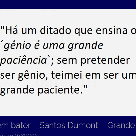
em bater – Santos Dumont – Grande
eira
on
21/07/2023