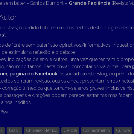
e sem bater – Santos Dumont –
Grande Paciência
(Revista Va
Autor
re outras, o pedido feito em muitos textos deste blog e presen
as
“.
os de “Entre sem bater” são opinativos/informativos, inquest
 de estimular a reflexão e o debate.
es, indicações de erro e outros, uma vez que tenham o propó
o, são importantes. Basta enviar comentários via e-mail para
com
,
página do Facebook,
associada a este Blog, ou perfil d
textos sofreram revisão, outros ainda apresentam erros (inclusi
o correção à medida que tornam-se erros graves (inclusive hist
 passagens e citações podem parecer estranhas mas fazem 
 ainda inéditos.
699
is
Brasil
Chuveiro Elétrico
Ciência
Conhecimento
Cultura