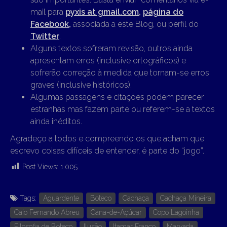
mail para
pyxis at gmail.com
,
página do
Facebook,
associada a este Blog, ou perfil do
Twitter
.
Alguns textos sofreram revisão, outros ainda
apresentam erros (inclusive ortográficos) e
sofrerão correção à medida que tornam-se erros
graves (inclusive históricos).
Algumas passagens e citações podem parecer
estranhas mas fazem parte ou referem-se a textos
ainda inéditos.
Agradeço a todos e compreendo os que acham que
escrevo coisas difíceis de entender, é parte do “jogo”.
Post Views:
1.005
Tags:
Aguardente
Boteco
Cachaça
Cachaça Mineira
Caio Fernando Abreu
Cana-de-Açúcar
Copo Lagoinha
Filosofia de Boteco
Ilusão
Itamar Franco
Marvada