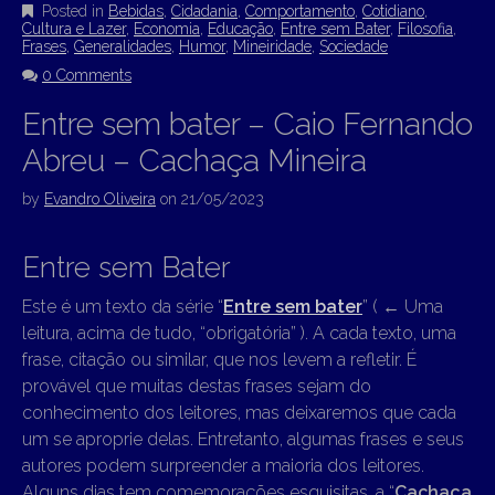
Posted in
Bebidas
,
Cidadania
,
Comportamento
,
Cotidiano
,
Cultura e Lazer
,
Economia
,
Educação
,
Entre sem Bater
,
Filosofia
,
Frases
,
Generalidades
,
Humor
,
Mineiridade
,
Sociedade
0 Comments
Entre sem bater – Caio Fernando
Abreu – Cachaça Mineira
by
Evandro Oliveira
on
21/05/2023
Entre sem Bater
Este é um texto da série “
Entre sem bater
” (
←
Uma
leitura, acima de tudo, “obrigatória” ). A cada texto, uma
frase, citação ou similar, que nos levem a refletir. É
provável que muitas destas frases sejam do
conhecimento dos leitores, mas deixaremos que cada
um se aproprie delas. Entretanto, algumas frases e seus
autores podem surpreender a maioria dos leitores.
Alguns dias tem comemorações esquisitas, a “
Cachaça