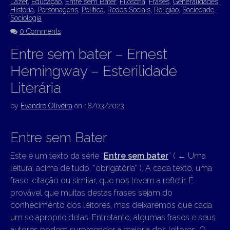
Lazer
,
Educação
,
Entre sem Bater
,
Filosofia
,
Frases
,
Generalidades
,
História
,
Personagens
,
Política
,
Redes Sociais
,
Religião
,
Sociedade
,
Sociologia
0 Comments
Entre sem bater – Ernest
Hemingway – Esterilidade
Literária
by
Evandro Oliveira
on
18/03/2023
Entre sem Bater
Este é um texto da série “
Entre sem bater
” (
←
Uma
leitura, acima de tudo, “obrigatória” ). A cada texto, uma
frase, citação ou similar, que nos levem a refletir. É
provável que muitas destas frases sejam do
conhecimento dos leitores, mas deixaremos que cada
um se aproprie delas. Entretanto, algumas frases e seus
autores podem surpreender a maioria dos leitores. O