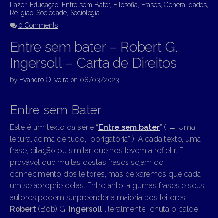
Lazer
,
Educação
,
Entre sem Bater
,
Filosofia
,
Frases
,
Generalidades
,
Religião
,
Sociedade
,
Sociologia
0 Comments
Entre sem bater – Robert G.
Ingersoll – Carta de Direitos
by
Evandro Oliveira
on
08/03/2023
Entre sem Bater
Este é um texto da série “
Entre sem bater
” (
←
Uma
leitura, acima de tudo, “obrigatória” ). A cada texto, uma
frase, citação ou similar, que nos levem a refletir. É
provável que muitas destas frases sejam do
conhecimento dos leitores, mas deixaremos que cada
um se aproprie delas. Entretanto, algumas frases e seus
autores podem surpreender a maioria dos leitores.
Robert
(Bob) G.
Ingersoll
literalmente “chuta o balde”