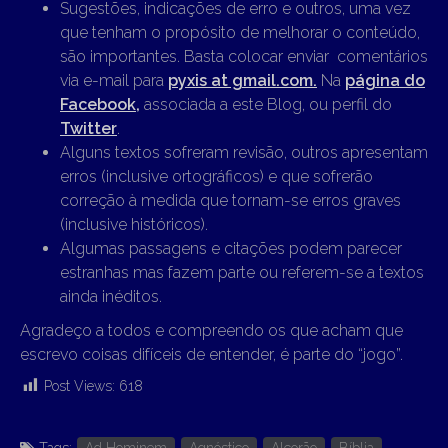
Sugestões, indicações de erro e outros, uma vez
que tenham o propósito de melhorar o conteúdo,
são importantes. Basta colocar enviar comentários
via e-mail para
pyxis at gmail.com.
Na
página do
Facebook,
associada a este Blog, ou perfil do
Twitter
.
Alguns textos sofreram revisão, outros apresentam
erros (inclusive ortográficos) e que sofrerão
correção à medida que tornam-se erros graves
(inclusive históricos).
Algumas passagens e citações podem parecer
estranhas mas fazem parte ou referem-se a textos
ainda inéditos.
Agradeço a todos e compreendo os que acham que
escrevo coisas difíceis de entender, é parte do “jogo”.
Post Views:
618
Tags:
Ad Hominem
Agnóstico
Alcorão
Bíblia