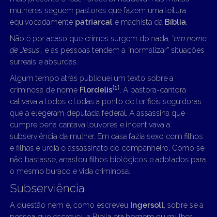
mulheres seguem pastores que fazem uma leitura
equivocadamente
patriarcal
e machista da
Bíblia
.
Não é por acaso que crimes surgem do nada, “
em nome
de Jesus
“, e as pessoas tendem a “normalizar” situações
surreais e absurdas.
Algum tempo atrás publiquei um texto sobre a
(1)
criminosa de nome
Flordelis
. A pastora-cantora
cativava a todos e todas a ponto de ter fieis seguidoras
que a elegeram deputada federal. A assassina que
cumpre pena cantava louvores e incentivava a
subserviência da mulher. Em casa fazia sexo com filhos
e filhas e urdia o assassinato do companheiro. Como se
não bastasse, arrastou filhos biológicos e adotados para
o mesmo buraco e vida criminosa.
Subserviência
A questão nem é, como escreveu
Ingersoll
, sobre se a
pessoa que escreveu a Bíblia era homem ou mulher.