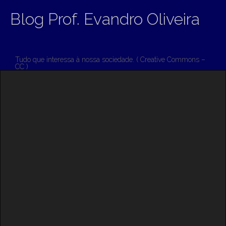
Blog Prof. Evandro Oliveira
Tudo que interessa à nossa sociedade. ( Creative Commons –
CC )
M
S
K
A
I
I
P
T
N
O
M
C
O
E
N
N
T
E
U
N
T