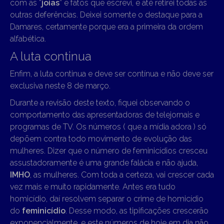
com as “
joias
” e fatos que escrevi, e até retirei todas as
outras deferências. Deixei somente o destaque para a
Damares, certamente porque era a primeira da ordem
alfabética.
A luta continua
Enfim, a luta continua e deve ser contínua e não deve ser
exclusiva neste 8 de março.
Durante a revisão deste texto, fiquei observando o
comportamento das apresentadoras de telejornais e
programas de TV. Os números ( que a mídia adora ) só
depõem contra todo movimento de evolução das
mulheres. Dizer que o número de feminicídios cresceu
assustadoramente é uma grande falácia e não ajuda,
IMHO
, as mulheres. Com toda a certeza, vai crescer cada
vez mais e muito rapidamente. Antes era tudo
homicídio, daí resolvem separar o crime de homicídio
do
feminicídio
. Desse modo, as tipificações crescerão
exponencialmente, e este números de hoje em dia não