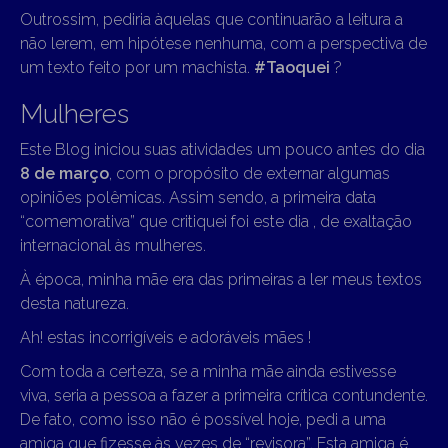
Outrossim, pediria àquelas que continuarão a leitura a
não lerem, em hipótese nenhuma, com a perspectiva de
um texto feito por um machista.
#Taoquei
?
Mulheres
Este Blog iniciou suas atividades um pouco antes do dia
8 de março
, com o propósito de externar algumas
opiniões polêmicas. Assim sendo, a primeira data
“comemorativa” que critiquei foi este dia , de exaltação
internacional às mulheres.
À época, minha mãe era das primeiras a ler meus textos
desta natureza.
Ah! estas incorrigíveis e adoráveis mães !
Com toda a certeza, se a minha mãe ainda estivesse
viva, seria a pessoa a fazer a primeira crítica contundente.
De fato, como isso não é possível hoje, pedi a uma
amiga que fizesse às vezes de “revisora”. Esta amiga é