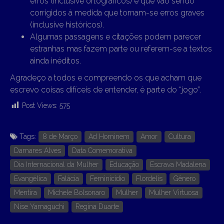
erros (inclusive ortográficos) e que vão sendo
corrigidos à medida que tornam-se erros graves
(inclusive históricos).
Algumas passagens e citações podem parecer
estranhas mas fazem parte ou referem-se a textos
ainda inéditos.
Agradeço a todos e compreendo os que acham que
escrevo coisas difíceis de entender, é parte do “jogo”.
Post Views:
575
Tags:
8 de Março
Ad Hominem
Amor
Cultura
Damares Alves
Data Comemorativa
Dia Internacional da Mulher
Educação
Escrava Madalena
Evangélica
Falácia
Feminicídio
Flordelis
Gênero
Mentira
Michele Bolsonaro
Mulher
Mulher Virtuosa
Nise Yamaguchi
Regina Duarte