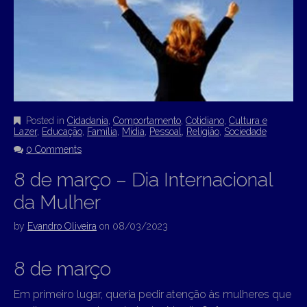
Posted in
Cidadania
,
Comportamento
,
Cotidiano
,
Cultura e
Lazer
,
Educação
,
Família
,
Mídia
,
Pessoal
,
Religião
,
Sociedade
0 Comments
8 de março – Dia Internacional
da Mulher
by
Evandro Oliveira
on
08/03/2023
8 de março
Em primeiro lugar, queria pedir atenção às mulheres que