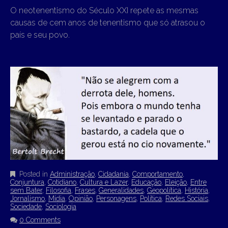
O neotenentismo do Século XXI repete as mesmas
causas de cem anos de tenentismo que só atrasou o
país e seu povo.
Posted in
Administração
,
Cidadania
,
Comportamento
,
Conjuntura
,
Cotidiano
,
Cultura e Lazer
,
Educação
,
Eleição
,
Entre
sem Bater
,
Filosofia
,
Frases
,
Generalidades
,
Geopolítica
,
História
,
Jornalismo
,
Mídia
,
Opinião
,
Personagens
,
Política
,
Redes Sociais
,
Sociedade
,
Sociologia
0 Comments