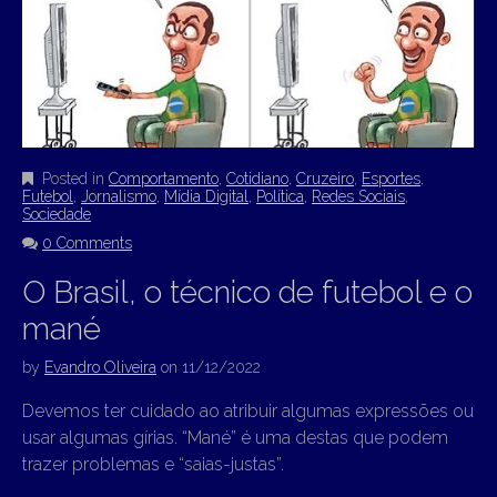
Posted in
Comportamento
,
Cotidiano
,
Cruzeiro
,
Esportes
,
Futebol
,
Jornalismo
,
Mídia Digital
,
Política
,
Redes Sociais
,
Sociedade
0 Comments
O Brasil, o técnico de futebol e o
mané
by
Evandro Oliveira
on
11/12/2022
Devemos ter cuidado ao atribuir algumas expressões ou
usar algumas gírias. “Mané” é uma destas que podem
trazer problemas e “saias-justas”.