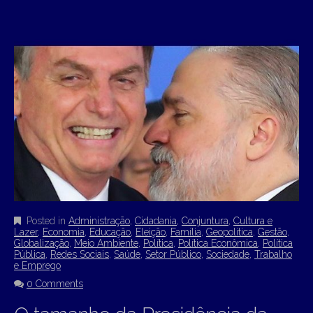
Posted in
Administração
,
Cidadania
,
Conjuntura
,
Cultura e
Lazer
,
Economia
,
Educação
,
Eleição
,
Família
,
Geopolítica
,
Gestão
,
Globalização
,
Meio Ambiente
,
Política
,
Política Econômica
,
Política
Pública
,
Redes Sociais
,
Saúde
,
Setor Público
,
Sociedade
,
Trabalho
e Emprego
0 Comments