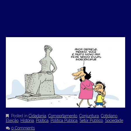
Posted in
Cidadania
,
Comportamento
,
Conjuntura
,
Cotidiano
,
Eleição
,
História
,
Política
,
Política Pública
,
Setor Público
,
Sociedade
0 Comments