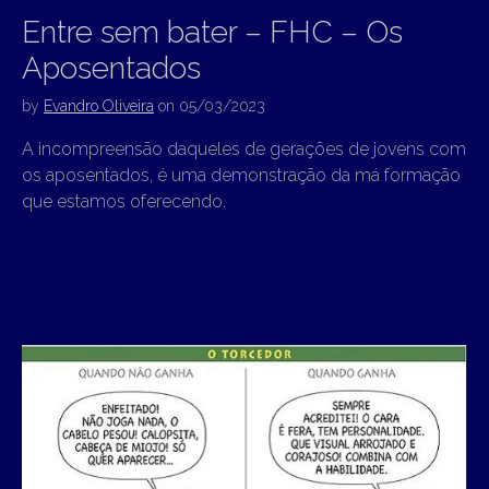
Entre sem bater – FHC – Os
Aposentados
by
Evandro Oliveira
on
05/03/2023
A incompreensão daqueles de gerações de jovens com
os aposentados, é uma demonstração da má formação
que estamos oferecendo.