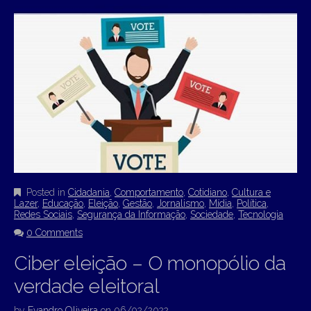
Posted in
Cidadania
,
Comportamento
,
Cotidiano
,
Cultura e
Lazer
,
Educação
,
Eleição
,
Gestão
,
Jornalismo
,
Mídia
,
Política
,
Redes Sociais
,
Segurança da Informação
,
Sociedade
,
Tecnologia
0 Comments
Ciber eleição – O monopólio da
verdade eleitoral
by
Evandro Oliveira
on
06/02/2022