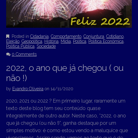
Posted in
Cidadania
,
Comportamento
,
Conjuntura
,
Cotidiano
,
Eleição
,
Geopolítica
,
História
,
Mídia
,
Política
,
Política Econômica
,
Política Pública
,
Sociedade
0 Comments
2022, o ano que já chegou ( ou
não !)
by
Evandro Oliveira
on
14/11/2020
2020, 2021 ou 2022 ? Em primeiro lugar, raramente um
texto deste blog tem seu conteúdo quase
integralmente de outro autor. Neste caso, “2022, o ano
que já chegou (ou não !)”, ganha destaque por um
simples motivo: é como estou vendo a maluquice que
vivenciamos. Assim sendo, vamos ao texto que é de