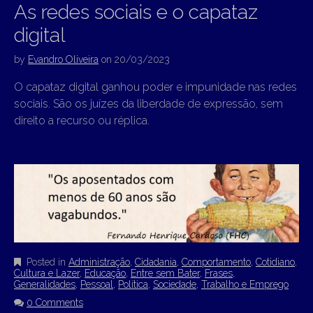
As redes sociais e o capataz
digital
by
Evandro Oliveira
on
20/03/2023
O capataz digital ganhou poder e impunidade nas redes
sociais. São os juízes da liberdade de expressão, sem
direito a recurso ou réplica.
Posted in
Administração
,
Cidadania
,
Comportamento
,
Cotidiano
,
Cultura e Lazer
,
Educação
,
Entre sem Bater
,
Frases
,
Generalidades
,
Pessoal
,
Política
,
Sociedade
,
Trabalho e Emprego
0 Comments