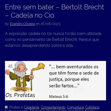
Entre sem bater – Bertolt Brecht
– Cadela no Cio
by
Evandro Oliveira
on
26/06/2023
A expressão cadela no cio nunca foi tão bem utilizada
como no pensamento de Bertolt Brecht. Parece que
estamos desaprendendo sobre a vida.
Posted in
Cidadania
,
Comportamento
,
Conjuntura
,
Cotidiano
,