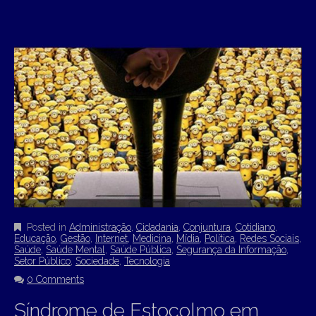
Posted in
Administração
,
Cidadania
,
Conjuntura
,
Cotidiano
,
Educação
,
Gestão
,
Internet
,
Medicina
,
Mídia
,
Política
,
Redes Sociais
,
Saúde
,
Saúde Mental
,
Saúde Pública
,
Segurança da Informação
,
Setor Público
,
Sociedade
,
Tecnologia
0 Comments
Síndrome de Estocolmo em