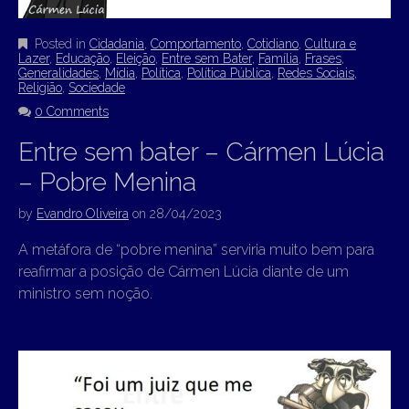
Posted in
Cidadania
,
Comportamento
,
Cotidiano
,
Cultura e
Lazer
,
Educação
,
Eleição
,
Entre sem Bater
,
Família
,
Frases
,
Generalidades
,
Mídia
,
Política
,
Política Pública
,
Redes Sociais
,
Religião
,
Sociedade
0 Comments
Entre sem bater – Cármen Lúcia
– Pobre Menina
by
Evandro Oliveira
on
28/04/2023
A metáfora de “pobre menina” serviria muito bem para
reafirmar a posição de Cármen Lúcia diante de um
ministro sem noção.