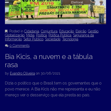
Posted in
Cidadania
,
Conjuntura
,
Educação
,
Eleição
,
Gestão
,
Globalização
,
Mídia
,
Política
,
Política Pública
,
Segurança da
Informação
,
Setor Público
,
Sociedade
,
Tecnologia
0 Comments
Bia Kicis, a nuvem e a tábula
rasa
by
Evandro Oliveira
on
30/06/2021
Dizia o político que o Brasil tem os governantes que o
povo merece. A Bia Kicis não me representa e eu não
mereço ver o desserviço que ela presta ao país.