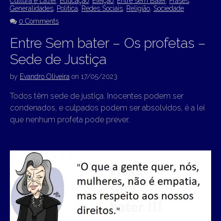
Cultura e Lazer
,
Educação
,
Eleição
,
Entre sem Bater
,
Frases
,
Generalidades
,
Política
,
Redes Sociais
,
Religião
,
Sociedade
0 Comments
Entre Sem bater – Os profetas –
Sede de Justiça
by
Evandro Oliveira
on
17/05/2023
Todos têm sede de justiça. Inocentes podem ser
condenados, e culpados podem ser absolvidos, é a lei
que nenhum profeta pode prever.