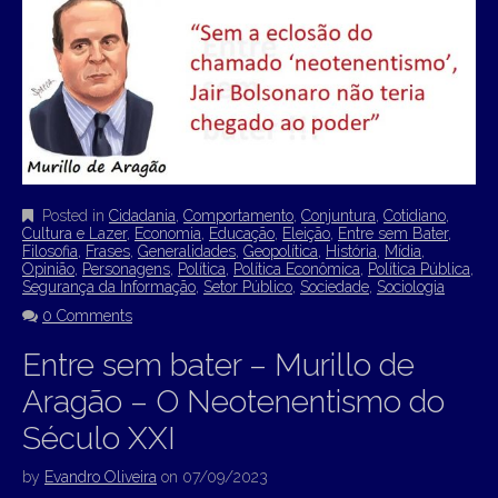
Posted in
Cidadania
,
Comportamento
,
Conjuntura
,
Cotidiano
,
Cultura e Lazer
,
Economia
,
Educação
,
Eleição
,
Entre sem Bater
,
Filosofia
,
Frases
,
Generalidades
,
Geopolítica
,
História
,
Mídia
,
Opinião
,
Personagens
,
Política
,
Política Econômica
,
Política Pública
,
Segurança da Informação
,
Setor Público
,
Sociedade
,
Sociologia
0 Comments
Entre sem bater – Murillo de
Aragão – O Neotenentismo do
Século XXI
by
Evandro Oliveira
on
07/09/2023