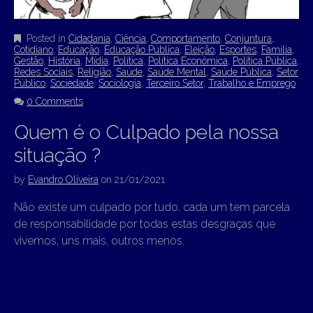
Posted in
Cidadania
,
Ciência
,
Comportamento
,
Conjuntura
,
Cotidiano
,
Educação
,
Educação Pública
,
Eleição
,
Esportes
,
Família
,
Gestão
,
História
,
Mídia
,
Política
,
Política Econômica
,
Política Pública
,
Redes Sociais
,
Religião
,
Saúde
,
Saúde Mental
,
Saúde Pública
,
Setor
Público
,
Sociedade
,
Sociologia
,
Terceiro Setor
,
Trabalho e Emprego
0 Comments
Quem é o Culpado pela nossa
situação ?
by
Evandro Oliveira
on
21/01/2021
Não existe um culpado por tudo. cada um tem parcela
de responsabilidade por todas estas desgraças que
vivemos, uns mais, outros menos.