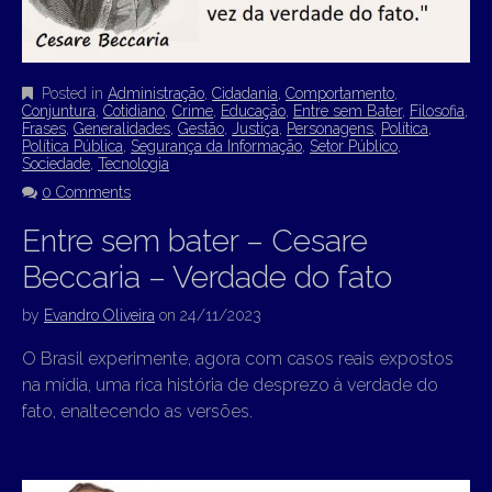
Posted in
Administração
,
Cidadania
,
Comportamento
,
Conjuntura
,
Cotidiano
,
Crime
,
Educação
,
Entre sem Bater
,
Filosofia
,
Frases
,
Generalidades
,
Gestão
,
Justiça
,
Personagens
,
Política
,
Política Pública
,
Segurança da Informação
,
Setor Público
,
Sociedade
,
Tecnologia
0 Comments
Entre sem bater – Cesare
Beccaria – Verdade do fato
by
Evandro Oliveira
on
24/11/2023
O Brasil experimente, agora com casos reais expostos
na mídia, uma rica história de desprezo à verdade do
fato, enaltecendo as versões.