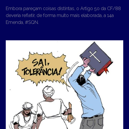
Embora pareçam coisas distintas, o Artigo 5o da CF/88
deveria refletir, de forma muito mais elaborada, a 14a
Emenda, #SQN.