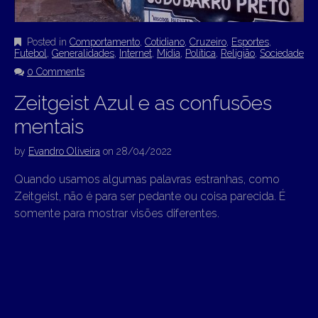
Posted in
Comportamento
,
Cotidiano
,
Cruzeiro
,
Esportes
,
Futebol
,
Generalidades
,
Internet
,
Mídia
,
Política
,
Religião
,
Sociedade
0 Comments
Zeitgeist Azul e as confusões
mentais
by
Evandro Oliveira
on
28/04/2022
Quando usamos algumas palavras estranhas, como
Zeitgeist, não é para ser pedante ou coisa parecida. É
somente para mostrar visões diferentes.