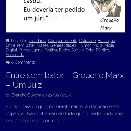
Posted in
Cidadania
,
Comportamento
,
Cotidiano
,
Educação
,
Entre sem Bater
,
Frases
,
Generalidades
,
Humor
,
Mídia
,
Mídia
Digital
,
Personagens
,
Política
,
Redes Sociais
,
Setor Público
,
Sociedade
0 Comments
Entre sem bater – Groucho Marx
– Um Juiz
by
Evandro Oliveira
on
23/03/2023
É difícil para um juiz, no Brasil, manter a discrição e ser
imparcial. Na contramão de tudo que o Poder Judiciário
exige e cobra dos outros.