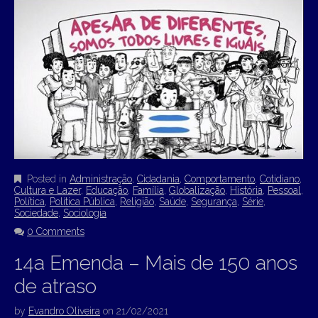
Posted in
Administração
,
Cidadania
,
Comportamento
,
Cotidiano
,
Cultura e Lazer
,
Educação
,
Família
,
Globalização
,
História
,
Pessoal
,
Política
,
Política Pública
,
Religião
,
Saúde
,
Segurança
,
Série
,
Sociedade
,
Sociologia
0 Comments
14a Emenda – Mais de 150 anos
de atraso
by
Evandro Oliveira
on
21/02/2021