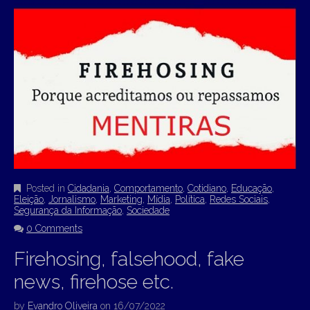
Posted in
Cidadania
,
Comportamento
,
Cotidiano
,
Educação
,
Eleição
,
Jornalismo
,
Marketing
,
Mídia
,
Política
,
Redes Sociais
,
Segurança da Informação
,
Sociedade
0 Comments
Firehosing, falsehood, fake
news, firehose etc.
by
Evandro Oliveira
on
16/07/2022