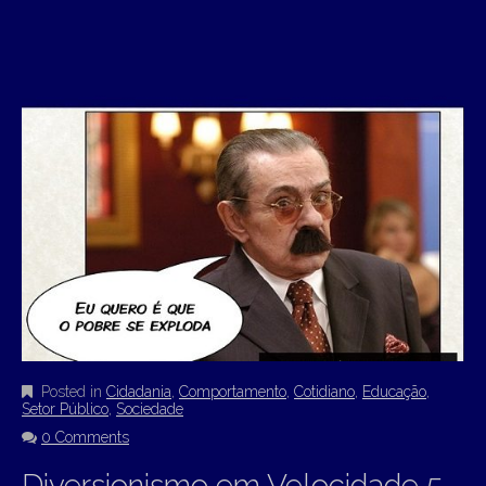
Posted in
Cidadania
,
Comportamento
,
Cotidiano
,
Educação
,
Setor Público
,
Sociedade
0 Comments
Diversionismo em Velocidade 5