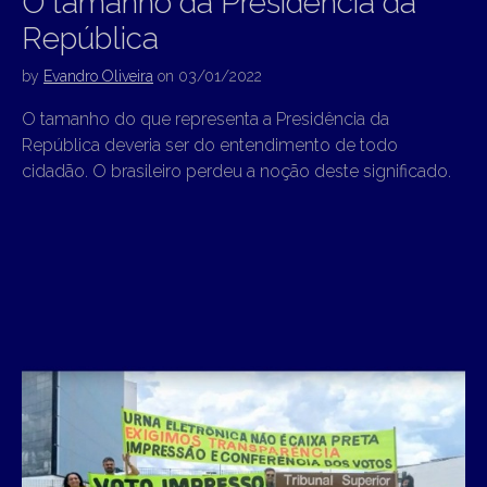
O tamanho da Presidência da
República
by
Evandro Oliveira
on
03/01/2022
O tamanho do que representa a Presidência da
República deveria ser do entendimento de todo
cidadão. O brasileiro perdeu a noção deste significado.