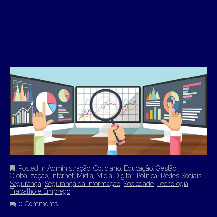
Posted in
Administração
,
Cotidiano
,
Educação
,
Gestão
,
Globalização
,
Internet
,
Mídia
,
Mídia Digital
,
Política
,
Redes Sociais
,
Segurança
,
Segurança da Informação
,
Sociedade
,
Tecnologia
,
Trabalho e Emprego
0 Comments