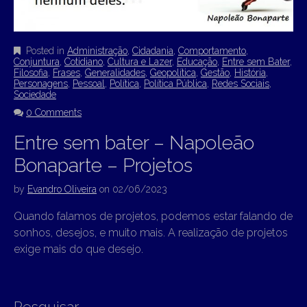
Posted in
Administração
,
Cidadania
,
Comportamento
,
Conjuntura
,
Cotidiano
,
Cultura e Lazer
,
Educação
,
Entre sem Bater
,
Filosofia
,
Frases
,
Generalidades
,
Geopolítica
,
Gestão
,
História
,
Personagens
,
Pessoal
,
Política
,
Política Pública
,
Redes Sociais
,
Sociedade
0 Comments
Entre sem bater – Napoleão
Bonaparte – Projetos
by
Evandro Oliveira
on
02/06/2023
Quando falamos de projetos, podemos estar falando de
sonhos, desejos, e muito mais. A realização de projetos
exige mais do que desejo.
Pesquisar