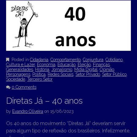
Posted in
Cidadania
,
Comportamento
,
Conjuntura
,
Cotidiano
,
Cultura e Lazer
,
Economia
,
Educação
,
Eleição
,
Finanças
,
Generalidades
,
História
,
Jornalismo
,
Mídia Digital
,
Opinião
,
Personagens
,
Política
,
Redes Sociais
,
Setor Privado
,
Setor Público
,
Sociedade
,
Terceiro Setor
0 Comments
Diretas Já – 40 anos
by
Evandro Oliveira
on
15/06/2023
Os 40 anos do movimento “Diretas Já” deveriam servir
para algum tipo de reflexão dos brasileiros. Infelizmente,