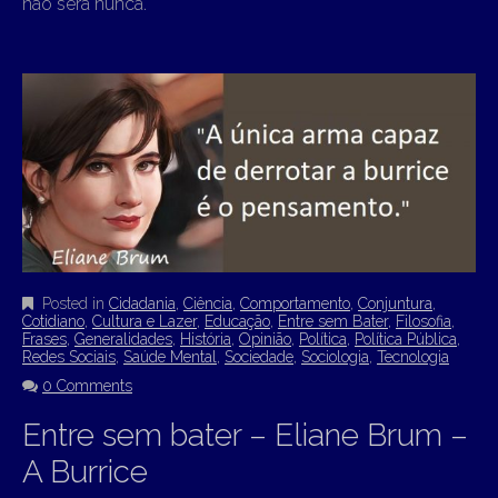
não será nunca.
Posted in
Cidadania
,
Ciência
,
Comportamento
,
Conjuntura
,
Cotidiano
,
Cultura e Lazer
,
Educação
,
Entre sem Bater
,
Filosofia
,
Frases
,
Generalidades
,
História
,
Opinião
,
Política
,
Política Pública
,
Redes Sociais
,
Saúde Mental
,
Sociedade
,
Sociologia
,
Tecnologia
0 Comments
Entre sem bater – Eliane Brum –
A Burrice