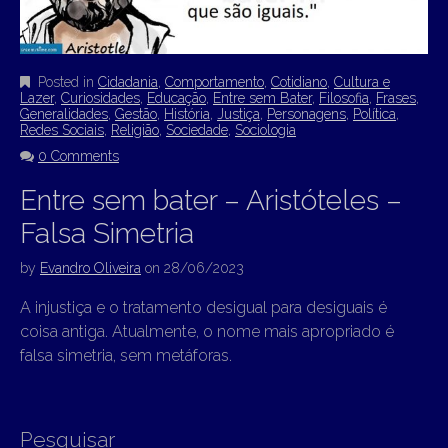
Posted in
Cidadania
,
Comportamento
,
Cotidiano
,
Cultura e
Lazer
,
Curiosidades
,
Educação
,
Entre sem Bater
,
Filosofia
,
Frases
,
Generalidades
,
Gestão
,
História
,
Justiça
,
Personagens
,
Política
,
Redes Sociais
,
Religião
,
Sociedade
,
Sociologia
0 Comments
Entre sem bater – Aristóteles –
Falsa Simetria
by
Evandro Oliveira
on
28/06/2023
A injustiça e o tratamento desigual para desiguais é
coisa antiga. Atualmente, o nome mais apropriado é
falsa simetria, sem metáforas.
Pesquisar