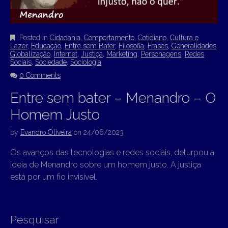
Posted in
Cidadania
,
Comportamento
,
Cotidiano
,
Cultura e
Lazer
,
Educação
,
Entre sem Bater
,
Filosofia
,
Frases
,
Generalidades
,
Globalização
,
Internet
,
Justiça
,
Marketing
,
Personagens
,
Redes
Sociais
,
Sociedade
,
Sociologia
0 Comments
Entre sem bater – Menandro – O
Homem Justo
by
Evandro Oliveira
on
24/06/2023
Os avanços das tecnologias e redes sociais, deturpou a
ideia de Menandro sobre um homem justo. A justiça
está por um fio invisível.
Pesquisar