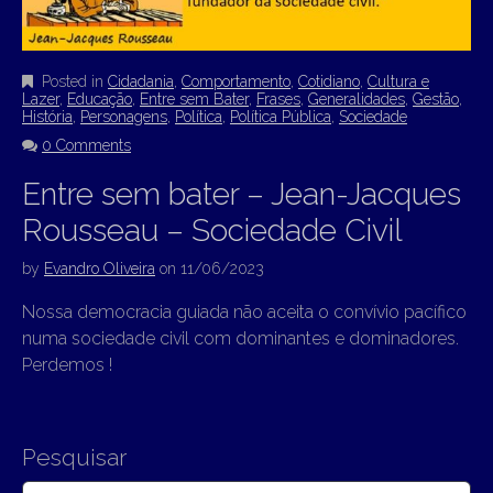
Posted in
Cidadania
,
Comportamento
,
Cotidiano
,
Cultura e
Lazer
,
Educação
,
Entre sem Bater
,
Frases
,
Generalidades
,
Gestão
,
História
,
Personagens
,
Política
,
Política Pública
,
Sociedade
0 Comments
Entre sem bater – Jean-Jacques
Rousseau – Sociedade Civil
by
Evandro Oliveira
on
11/06/2023
Nossa democracia guiada não aceita o convívio pacífico
numa sociedade civil com dominantes e dominadores.
Perdemos !
Pesquisar
S