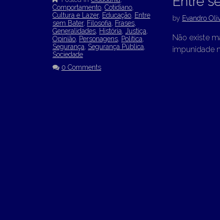
Entre s
Comportamento
,
Cotidiano
,
Cultura e Lazer
,
Educação
,
Entre
by
Evandro Oliv
sem Bater
,
Filosofia
,
Frases
,
Generalidades
,
História
,
Justiça
,
Não existe ma
Opinião
,
Personagens
,
Política
,
Segurança
,
Segurança Pública
,
impunidade mo
Sociedade
0 Comments