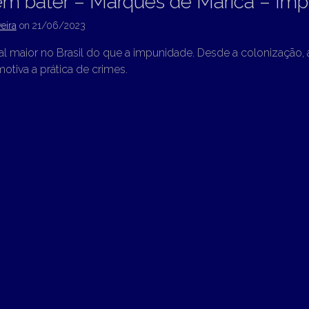
em bater – Marquês de Maricá – Im
eira
on
21/06/2023
l maior no Brasil do que a impunidade. Desde a colonização, at
tiva a prática de crimes.