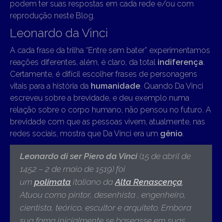
podem ter suas respostas em cada rede e/ou com
reprodução neste Blog.
Leonardo da Vinci
A cada frase da trilha “Entre sem bater” experimentamos
reações diferentes, além, é claro, da total
indiferença
.
Certamente, é difícil escolher frases de personagens
vitais para a história da
humanidade
. Quando Da Vinci
escreveu sobre a brevidade, e deu exemplo numa
relação sobre o corpo humano, não pensou no futuro. A
brevidade com que as pessoas vivem, atualmente, nas
redes sociais, mostra que Da Vinci era um
gênio
.
Leonardo di ser Piero da Vinci
(15 de abril de
1452 – 2 de maio de 1519)
foi
um
polímata
italiano da
Alta Renascença
.
Atuou como pintor, desenhista , engenheiro,
cientista, teórico, escultor e arquiteto. Embora
sua fama inicialmente se baseasse em suas