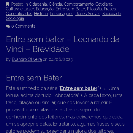
Posted in
Cidadania
,
Ciência
,
Comportamento
,
Cotidiano
,
Cultura e Lazer
,
Educação
,
Entre sem Bater
,
Filosofia
,
Frases
,
Generalidades
,
História
,
Personagens
,
Redes Sociais
,
Sociedade
,
Sociologia
0 Comments
Entre sem bater – Leonardo da
Vinci – Brevidade
by
Evandro Oliveira
on
04/06/2023
Entre sem Bater
Este é um texto da série “
Entre sem bater
” (
←
Uma
leitura, acima de tudo, “obrigatória” ). A cada texto, uma
frase, citação ou similar, que nos levem a refletir. É
provável que muitas destas frases sejam do
conhecimento dos leitores, mas deixaremos que cada
um se aproprie delas. Entretanto, algumas frases e seus
autores podem surpreender a maioria dos leitores.