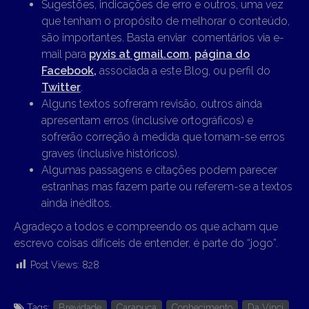
Sugestões, indicações de erro e outros, uma vez
que tenham o propósito de melhorar o conteúdo,
são importantes. Basta enviar comentários via e-
mail para
pyxis at gmail.com
,
página do
Facebook,
associada a este Blog, ou perfil do
Twitter
.
Alguns textos sofreram revisão, outros ainda
apresentam erros (inclusive ortográficos) e
sofrerão correção à medida que tornam-se erros
graves (inclusive históricos).
Algumas passagens e citações podem parecer
estranhas mas fazem parte ou referem-se a textos
ainda inéditos.
Agradeço a todos e compreendo os que acham que
escrevo coisas difíceis de entender, é parte do “jogo”.
Post Views:
828
Tags:
Brevidade
Carapuça
Conhecimento
Da Vinci