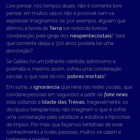
Live pensar, nos tempos atuais, não é somente livre
pensar, em muitos casos não é possível nem se
expressar. Imaginemos se, por exemplo, alguém que
afirmou a teoria da
Terra
ser redonda tivesse
condenação pela igreja dos
neopentecostais
? Será
que somente daqui a 300 anos poderia ter uma
absolvição?
Se Galileu foi um brilhante cientista, astrônomo e
polímata e, mesmo assim, sofreu uma condenação
secular, o que será de nós,
pobres mortais
?
Em suma, a
ignorância
que reina nas redes sociais, que
condena pessoas em segundos a partir de
fake news
,
está voltando à
Idade das Trevas.
Inegavelmente, os
discípulos terraplanistas não imaginam o que é sofrer
uma condenação para satisfazer a estultice e hipocrisia
de ímpios. Por mais que façamos tentativas de levar
conhecimento a todas pessoas, muitos se calam e
preferem a mentira.