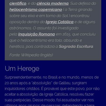
científico
,
e da
ciência moderna
.
Sua defesa do
heliocentrismo copernicano
( a Terra girando
sobre seu eixo e em torno do Sol ) encontrou
oposição dentro da
Igreja Católica
e de alguns
astrônomos. O assunto foi investigado
pela
Inquisição Romana
em 1615, que concluiu
que o heliocentrismo era tolo, absurdo e
herético, pois contradizia a
Sagrada Escritura
.
Fonte: Wikipedia (Inglês)
Um Herege
Surpreendentemente, no Brasil e no mundo, menos de
20 anos após a “absolvição” de Galileu, surgiram
inquisidores cristãos. É provável que este povo, por não
aceitar a absolvição da Igreja Católica, resolveu fazer
suas peripécias. Desse modo, foi assustador ver nos
últimos anos grupos de pessoas defendendo a terra