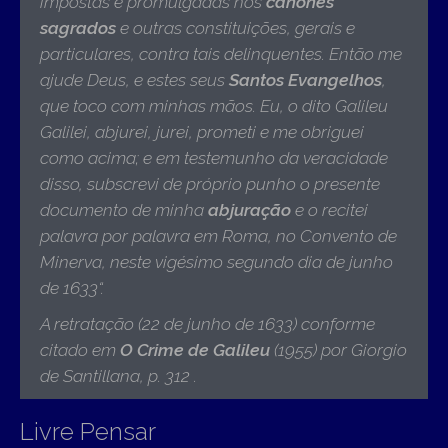
impostas e promulgadas nos
cânones
sagrados
e outras constituições, gerais e
particulares, contra tais delinquentes. Então me
ajude Deus, e estes seus
Santos Evangelhos
,
que toco com minhas mãos.
Eu, o dito Galileu
Galilei, abjurei, jurei, prometi e me obriguei
como acima; e em testemunho da veracidade
disso, subscrevi de próprio punho o presente
documento de minha
abjuração
e o recitei
palavra por palavra em Roma, no Convento de
Minerva, neste vigésimo segundo dia de junho
de 1633
“.
A retratação (22 de junho de 1633) conforme
citado em
O Crime de Galileu
(1955) por Giorgio
de Santillana, p. 312 .
Livre Pensar