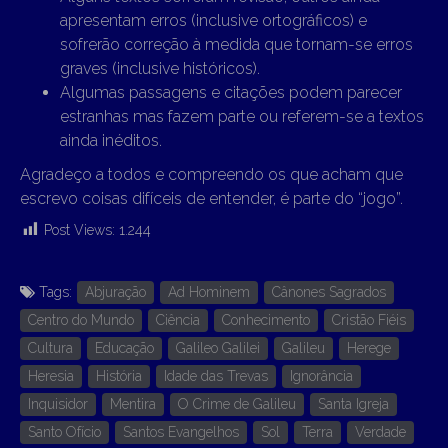
apresentam erros (inclusive ortográficos) e
sofrerão correção à medida que tornam-se erros
graves (inclusive históricos).
Algumas passagens e citações podem parecer
estranhas mas fazem parte ou referem-se a textos
ainda inéditos.
Agradeço a todos e compreendo os que acham que
escrevo coisas difíceis de entender, é parte do “jogo”.
Post Views:
1.244
Tags:
Abjuração
Ad Hominem
Cânones Sagrados
Centro do Mundo
Ciência
Conhecimento
Cristão Fiéis
Cultura
Educação
Galileo Galilei
Galileu
Herege
Heresia
História
Idade das Trevas
Ignorância
Inquisidor
Mentira
O Crime de Galileu
Santa Igreja
Santo Ofício
Santos Evangelhos
Sol
Terra
Verdade