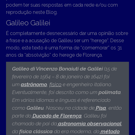
podem ter suas respostas em cada rede e/ou com
reprodução neste Blog.
Galileo Galilei
É completamente desnecessário dar uma opinião sobre
a frase e a acusação de Galileu ser um “herege”. Desse
modo, este texto é uma forma de “comemorar” os 31
anos da “absolvição” do herege de Florença.
Galileo di Vincenzo Bonaiuti de Galilei
(15 de
fevereiro de 1564 – 8 de janeiro de 1642)
foi
um
astrônomo
,
físico
e engenheiro italiano.
Eventualmente, foi descrito como um
polímata
.
Em vários idiomas e línguas é referenciado
como
Galileu
. Nasceu na cidade de
Pisa
, então
parte do
Ducado de Florença
. Galileu foi
chamado de pai da
astronomia observacional
,
da
física clássica
da era moderna,
do
método