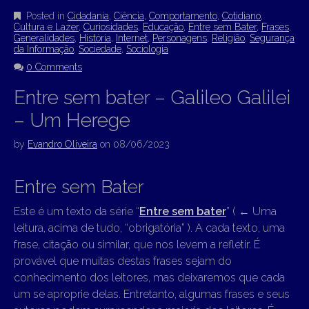
Posted in
Cidadania
,
Ciência
,
Comportamento
,
Cotidiano
,
Cultura e Lazer
,
Curiosidades
,
Educação
,
Entre sem Bater
,
Frases
,
Generalidades
,
História
,
Internet
,
Personagens
,
Religião
,
Segurança
da Informação
,
Sociedade
,
Sociologia
0 Comments
Entre sem bater – Galileo Galilei
– Um Herege
by
Evandro Oliveira
on
08/06/2023
Entre sem Bater
Este é um texto da série “
Entre sem bater
” (
←
Uma
leitura, acima de tudo, “obrigatória” ). A cada texto, uma
frase, citação ou similar, que nos levem a refletir. É
provável que muitas destas frases sejam do
conhecimento dos leitores, mas deixaremos que cada
um se aproprie delas. Entretanto, algumas frases e seus