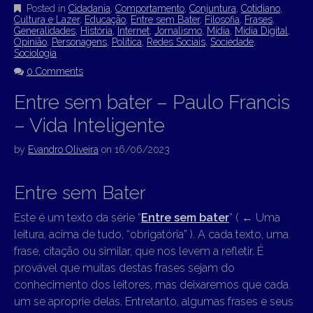
Posted in
Cidadania
,
Comportamento
,
Conjuntura
,
Cotidiano
,
Cultura e Lazer
,
Educação
,
Entre sem Bater
,
Filosofia
,
Frases
,
Generalidades
,
História
,
Internet
,
Jornalismo
,
Mídia
,
Mídia Digital
,
Opinião
,
Personagens
,
Política
,
Redes Sociais
,
Sociedade
,
Sociologia
0 Comments
Entre sem bater – Paulo Francis
– Vida Inteligente
by
Evandro Oliveira
on
16/06/2023
Entre sem Bater
Este é um texto da série “
Entre sem bater
” (
←
Uma
leitura, acima de tudo, “obrigatória” ). A cada texto, uma
frase, citação ou similar, que nos levem a refletir. É
provável que muitas destas frases sejam do
conhecimento dos leitores, mas deixaremos que cada
um se aproprie delas. Entretanto, algumas frases e seus