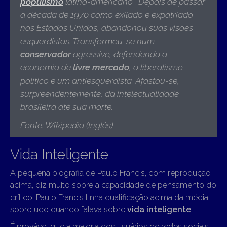
populismo
latino-americano . Depois de passar
a década de 1970 como exilado e expatriado
nos Estados Unidos, abandonou suas visões
esquerdistas. Transformou-se num
conservador
agressivo, defendendo a
economia de
livre mercado
, o liberalismo
político e um antiesquerdista. Afastou-se,
surpreendentemente, da intelectualidade
brasileira até sua morte
.
Fonte: Wikipedia (Inglês)
Vida Inteligente
A pequena biografia de Paulo Francis, com reprodução
acima, diz muito sobre a capacidade de pensamento do
crítico. Paulo Francis tinha qualificação acima da média,
sobretudo quando falava sobre
vida inteligente
.
É provável que a maioria dos usuários de redes sociais