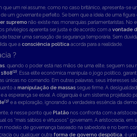
im que um rei assume, como no caso britânico, apresenta-se 
 de um governante perfeito. Se bem que a ideia de uma figura
er supremo
não existe nas monarquias parlamentaristas. No en
os privilégios aparenta ser justa e de acordo com a
vontade d
de trazer uma sensação de segurança temporária. Sem dúvida,
ida que a
consciência política
acorda para a realidade.
cia ?
as
, quando o poder está nas mãos de uma elite, seguem seu 
(2)
 1808
. Essa elite econômica manipula o jogo político, garan
s únicas no comando. Em outras palavras, seus interesses são
quanto a
manipulação de massas
segue firme. A desigualdad
e a esperança se esvai. A oligarquia é um sistema projetado p
(3)
de
e a exploração, ignorando a verdadeira essência da democ
ente, é nesse ponto que
Platão
nos confronta com a aristocra
al os “mais sábios e virtuosos” governam. A aristocracia, em 
um modelo de governança baseado na sabedoria e no bem co
tocracia ou qualquer outra
forma de governo despótica
, é um