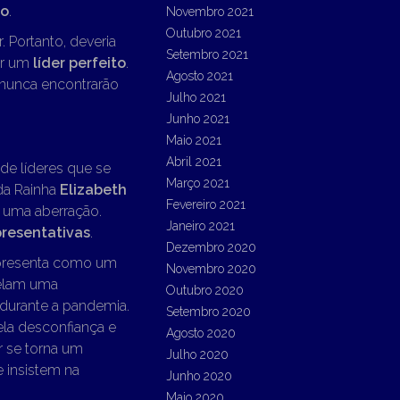
do
.
Novembro 2021
Outubro 2021
 Portanto, deveria
Setembro 2021
or um
líder perfeito
.
Agosto 2021
e nunca encontrarão
Julho 2021
Junho 2021
Maio 2021
Abril 2021
de líderes que se
Março 2021
 da Rainha
Elizabeth
Fevereiro 2021
 uma aberração.
Janeiro 2021
resentativas
.
Dezembro 2020
 apresenta como um
Novembro 2020
velam uma
Outubro 2020
durante a pandemia.
Setembro 2020
ela desconfiança e
Agosto 2020
r se torna um
Julho 2020
e insistem na
Junho 2020
Maio 2020