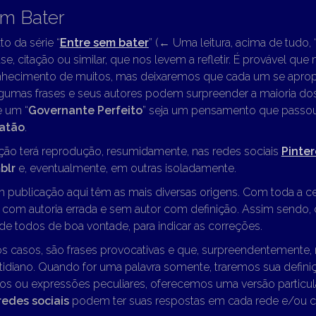
em Bater
to da série “
Entre sem bater
” (
←
Uma leitura, acima de tudo, “
se, citação ou similar, que nos levem a refletir. É provável que
hecimento de muitos, mas deixaremos que cada um se apropr
lgumas frases e seus autores podem surpreender a maioria dos 
e um “
Governante Perfeito
” seja um pensamento que passo
latão
.
ção terá reprodução, resumidamente, nas redes sociais
Pinter
blr
e, eventualmente, em outras isoladamente.
m publicação aqui têm as mais diversas origens. Com toda a c
o com autoria errada e sem autor com definição. Assim sendo
e todos de boa vontade, para indicar as correções.
os casos, são frases provocativas e que, surpreendentemente,
idiano. Quando for uma palavra somente, traremos sua definiç
os ou expressões peculiares, oferecemos uma versão particul
redes sociais
podem ter suas respostas em cada rede e/ou 