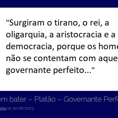
em bater – Platão – Governante Perf
eira
on
30/06/2023