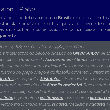
latón – Plato)
s diálogos, poderia baixar aqui no
Brasil
e explicar para muitos 
estadista
. É provável que ele teria que falar, escrever e dese
as ruins dos brasileiros não estão servindo nem para aprimora
perfeito
.
tenas 428/427 a.C. – Atenas, 348/347 a.C.)
foi
fo e matemático do período clássico da
Grécia Antiga
. Aut
ilosóficos e fundador da
Academia em Atenas
, a primeira
ão superior do mundo ocidental. Ele é amplamente consid
 história do grego antigo e da filosofia ocidental. Juntame
ócrates
, e seu pupilo,
Aristóteles
,
Platão ajudou a construir
ia natural, da ciência e da
filosofia ocidental
. Recebe atri
ores da religião ocidental, da ciência
e da espiritualidade.
ostinho
e, portanto, o
cristianismo
, bem como a
filosofia 
.
Platão era um racionalista,
realista
, idealista e
dualista
. 