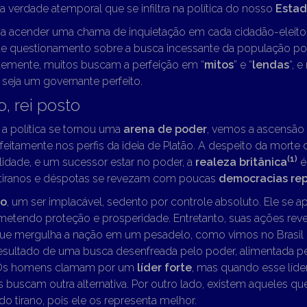
 verdade atemporal que se infiltra na política do nosso
Esta
ia acender uma chama de inquietação em cada cidadão-eleitor.
orte questionamento sobre a busca incessante da população p
emente, muitos buscam a perfeição em “
mitos
” e “
lendas
“, 
seja um governante perfeito.
, rei posto
 a política se tornou uma
arena de poder
, vemos a ascensão 
eitamente nos perfis da ideia de Platão. A despeito da morte
(1)
lidade, e um sucessor estar no poder, a
realeza britânica
é
 tiranos e déspotas se revezam com poucas
democracias rep
no
, um ser implacável, sedento por controle absoluto. Ele se
ometendo proteção e prosperidade. Entretanto, suas ações re
ue mergulha a nação em um pesadelo, como vimos no Brasil 
 resultado de uma busca desenfreada pelo poder, alimentada p
Os homens clamam por um
líder forte
, mas quando esse líde
es buscam outra alternativa. Por outro lado, existem aqueles qu
 tirano, pois ele os representa melhor.