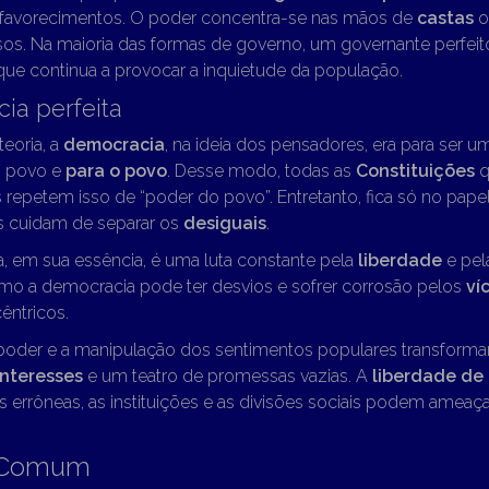
favorecimentos. O poder concentra-se nas mãos de
castas
o
usos. Na maioria das formas de governo, um governante perfei
que continua a provocar a inquietude da população.
ia perfeita
eoria, a
democracia
, na ideia dos pensadores, era para ser u
o povo e
para o povo
. Desse modo, todas as
Constituições
q
repetem isso de “poder do povo”. Entretanto, fica só no papel 
 cuidam de separar os
desiguais
.
, em sua essência, é uma luta constante pela
liberdade
e pel
mo a democracia pode ter desvios e sofrer corrosão pelos
ví
êntricos.
poder e a manipulação dos sentimentos populares transfor
interesses
e um teatro de promessas vazias. A
liberdade de
s errôneas, as instituições e as divisões sociais podem ameaça
 Comum