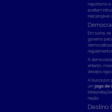
nepotismo e 
aceitam intr
inalcançável 
Democrac
Em suma, na t
governo pel
democráticas 
regulamentos
A democracia
entanto, mes
desejos egoc
A busca por 
um
jogo de 
interpretaçõe
nação.
Destino