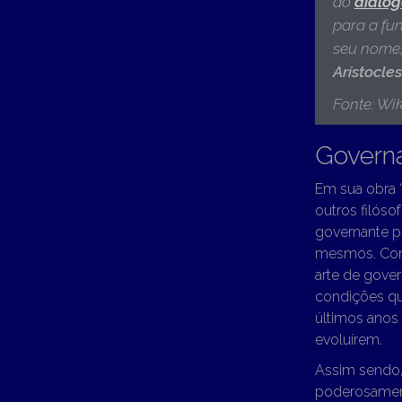
do
diálog
para a fu
seu nome
Arístocles
Fonte: Wik
Governa
Em sua obra 
outros filóso
governante p
mesmos. Cont
arte de gove
condições q
últimos anos 
evoluírem.
Assim sendo,
poderosament