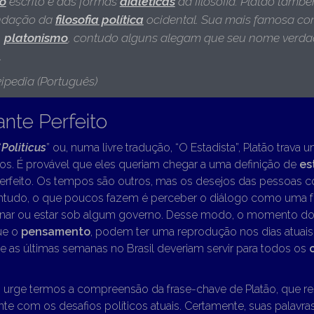
o
escrito e das formas
dialéticas
da filosofia. Platão tamb
ndação da
filosofia política
ocidental. Sua mais famosa con
,
platonismo
, contudo alguns alegam que seu nome verdad
.
ipedia (Português)
nte Perfeito
“
Politicus
” ou, numa livre tradução, “O Estadista”, Platão trava
fos. É provável que eles queriam chegar a uma definição de
es
erfeito. Os tempos são outros, mas os desejos das pessoas 
udo, o que poucos fazem é perceber o diálogo como uma fo
rnar ou estar sob algum governo. Desse modo, o momento do 
ue o
pensamento
, podem ter uma reprodução nos dias atuais
e as últimas semanas no Brasil deveriam servir para todos os
 urge termos a compreensão da frase-chave de Platão, que r
e com os desafios políticos atuais. Certamente, suas palavr