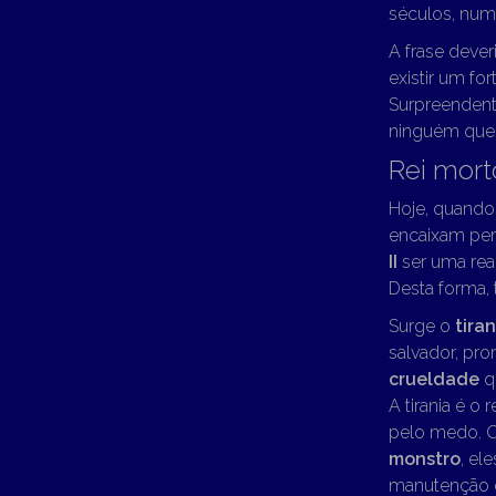
séculos, numa
A frase dever
existir um f
Surpreendent
ninguém que 
Rei morto
Hoje, quando
encaixam perf
II
ser uma rea
Desta forma,
Surge o
tira
salvador, pr
crueldade
q
A tirania é o
pelo medo. 
monstro
, el
manutenção do