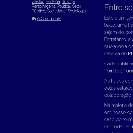
Gestão
,
História
,
Justiça
,
Entre s
Personagens
,
Política
,
Setor
Público
,
Sociedade
,
Sociologia
Este é um tex
0 Comments
texto, uma fra
sejam do con
Entretanto, a
que a ideia d
cabeça de
P
Cada publica
Twitter
,
Tum
As frases co
delas estarã
colaboração d
Na maioria d
em nosso cot
caso de term
em todas as