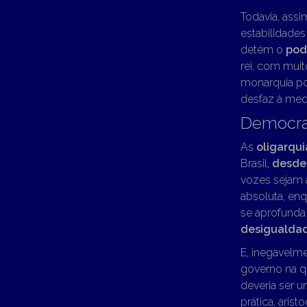
Todavia, ass
estabilidades
detém o
pod
rei, com muit
monarquia po
desfaz à med
Democra
As
oligarqui
Brasil,
desde
vozes sejam a
absoluta, en
se aprofunda 
desigualda
E, inegavelm
governo na qu
deveria ser 
prática, aris