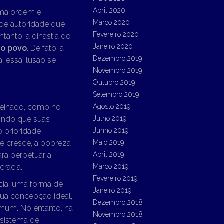
Abril 2020
uma ordem e
Março 2020
 de autoridade que
Fevereiro 2020
tanto, a dinastia do
Janeiro 2020
o povo
. De fato, a
Dezembro 2019
 essa ilusão se
Novembro 2019
Outubro 2019
Setembro 2019
reinado, como no
Agosto 2019
tindo que suas
Julho 2019
 prioridade
Junho 2019
e cresce, a pobreza
Maio 2019
ara perpetuar a
Abril 2019
racia.
Março 2019
Fevereiro 2019
cia, uma forma de
Janeiro 2019
sua concepção ideal,
Dezembro 2018
mum. No entanto, na
Novembro 2018
 sistema de