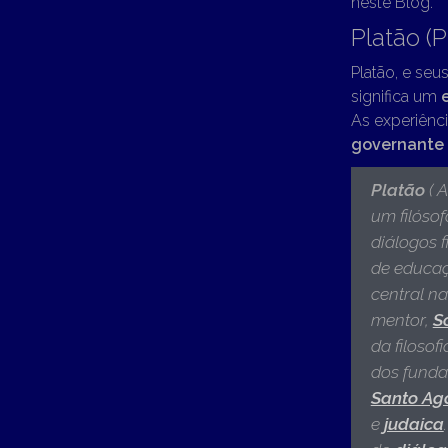
neste Blog.
Platão (P
Platão, e seu
significa um
As experiênci
governante 
Platão
( A
um filóso
diálogos f
de educaç
central na
mentor,
S
da filosof
dos fundad
Santo Ag
e
judaica